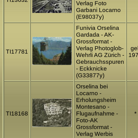
Verlag Foto
Garbani Locarno
(E98037y)
Funivia Orselina
Gardada - AK-
Grossformat -
Verlag Photoglob-
gel
TI17781
Wehrli AG Zürich -
19
Gebrauchsspuren
- Eckknicke
(G33877y)
Orselina bei
Locarno -
Erholungsheim
Montesano -
TI18168
Flugaufnahme -
*
Foto-AK
Grossformat -
Verlag Werbis