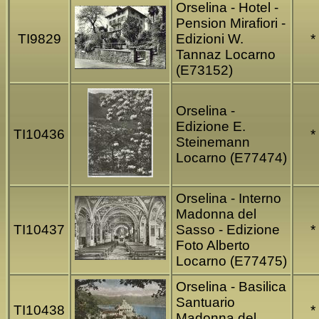
Orselina - Hotel -
Pension Mirafiori -
TI9829
Edizioni W.
*
Tannaz Locarno
(E73152)
Orselina -
Edizione E.
TI10436
*
Steinemann
Locarno (E77474)
Orselina - Interno
Madonna del
TI10437
Sasso - Edizione
*
Foto Alberto
Locarno (E77475)
Orselina - Basilica
Santuario
TI10438
*
Madonna del