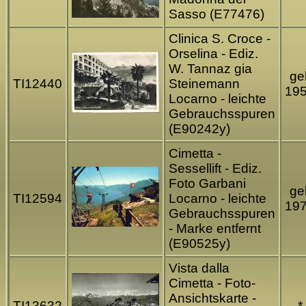
Sasso (E77476)
Clinica S. Croce -
Orselina - Ediz.
W. Tannaz gia
gel
TI12440
Steinemann
19
Locarno - leichte
Gebrauchsspuren
(E90242y)
Cimetta -
Sessellift - Ediz.
Foto Garbani
gel
TI12594
Locarno - leichte
19
Gebrauchsspuren
- Marke entfernt
(E90525y)
Vista dalla
Cimetta - Foto-
Ansichtskarte -
TI13632
*