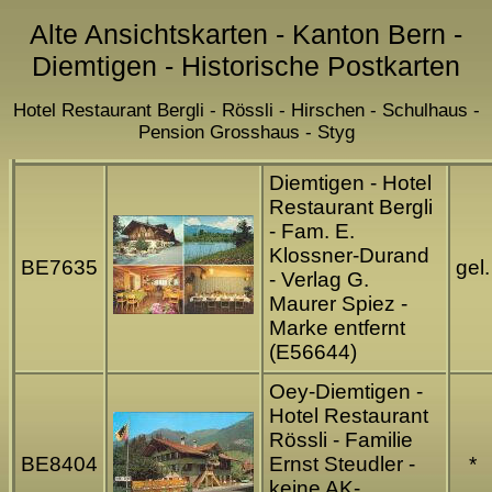
Alte Ansichtskarten - Kanton Bern -
Diemtigen - Historische Postkarten
Hotel Restaurant Bergli - Rössli - Hirschen - Schulhaus -
Pension Grosshaus - Styg
Diemtigen - Hotel
Restaurant Bergli
- Fam. E.
Klossner-Durand
BE7635
gel.
- Verlag G.
Maurer Spiez -
Marke entfernt
(E56644)
Oey-Diemtigen -
Hotel Restaurant
Rössli - Familie
BE8404
Ernst Steudler -
*
keine AK-