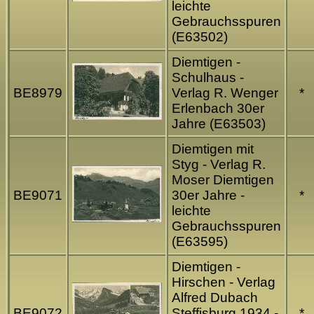
leichte
Gebrauchsspuren
(E63502)
Diemtigen -
Schulhaus -
BE8979
Verlag R. Wenger
*
Erlenbach 30er
Jahre (E63503)
Diemtigen mit
Styg - Verlag R.
Moser Diemtigen
BE9071
30er Jahre -
*
leichte
Gebrauchsspuren
(E63595)
Diemtigen -
Hirschen - Verlag
Alfred Dubach
BE9072
Steffisburg 1934 -
*