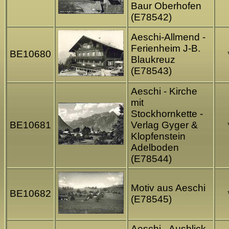
Baur Oberhofen
(E78542)
Aeschi-Allmend -
Ferienheim J-B.
BE10680
Blaukreuz
(E78543)
Aeschi - Kirche
mit
Stockhornkette -
BE10681
Verlag Gyger &
Klopfenstein
Adelboden
(E78544)
Motiv aus Aeschi
BE10682
(E78545)
Aeschi - Ausblick