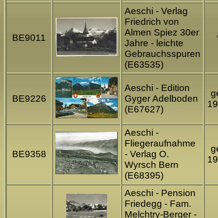
Aeschi - Verlag
Friedrich von
Almen Spiez 30er
BE9011
Jahre - leichte
Gebrauchsspuren
(E63535)
Aeschi - Edition
ge
BE9226
Gyger Adelboden
19
(E67627)
Aeschi -
Fliegeraufnahme
ge
BE9358
- Verlag O.
19
Wyrsch Bern
(E68395)
Aeschi - Pension
Friedegg - Fam.
Melchtry-Berger -