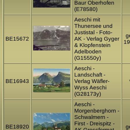
Baur Oberhofen
(E78580)
Aeschi mit
Thunersee und
Justistal - Foto-
ge
BE15672
AK - Verlag Gyger
19
& Klopfenstein
Adelboden
(G15550y)
Aeschi -
Landschaft -
BE16943
Verlag Wäfler-
Wyss Aeschi
(G28173y)
Aeschi -
Morgenberghorn -
Schwalmern -
First - Dreispitz -
BE18920
ge
AK Grossformat -