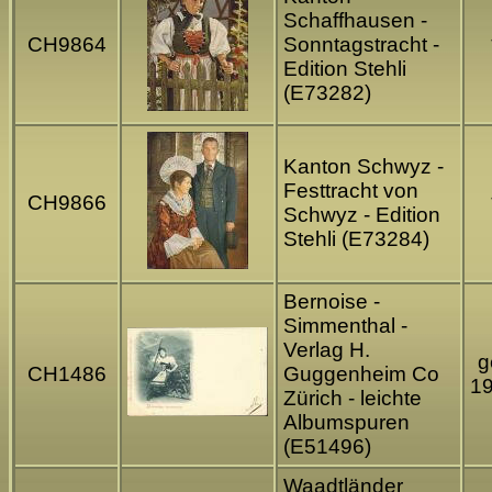
Schaffhausen -
CH9864
Sonntagstracht -
Edition Stehli
(E73282)
Kanton Schwyz -
Festtracht von
CH9866
Schwyz - Edition
Stehli (E73284)
Bernoise -
Simmenthal -
Verlag H.
g
CH1486
Guggenheim Co
1
Zürich - leichte
Albumspuren
(E51496)
Waadtländer