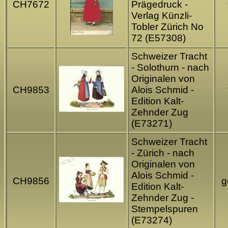
CH7672
Prägedruck -
Verlag Künzli-
Tobler Zürich No
72 (E57308)
Schweizer Tracht
- Solothurn - nach
Originalen von
CH9853
Alois Schmid -
Edition Kalt-
Zehnder Zug
(E73271)
Schweizer Tracht
- Zürich - nach
Originalen von
Alois Schmid -
CH9856
g
Edition Kalt-
Zehnder Zug -
Stempelspuren
(E73274)