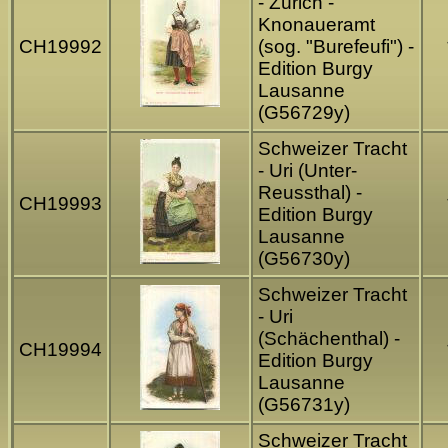
- Zürich -
Knonaueramt
CH19992
(sog. "Burefeufi") -
Edition Burgy
Lausanne
(G56729y)
Schweizer Tracht
- Uri (Unter-
Reussthal) -
CH19993
Edition Burgy
Lausanne
(G56730y)
Schweizer Tracht
- Uri
(Schächenthal) -
CH19994
Edition Burgy
Lausanne
(G56731y)
Schweizer Tracht