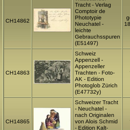
Tracht - Verlag
Comptoir de
Phototypie
g
CH14862
Neuchatel -
1
leichte
Gebrauchsspuren
(E51497)
Schweiz
Appenzell -
Appenzeller
CH14863
Trachten - Foto-
AK - Edition
Photoglob Zürich
(E47732y)
Schweizer Tracht
- Neuchatel -
nach Originalen
CH14865
von Alois Schmid
- Edition Kalt-