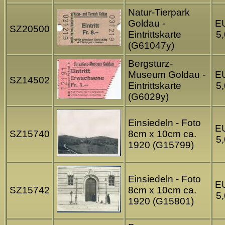
Natur-Tierpark
Goldau -
E
SZ20500
Eintrittskarte
5
(G61047y)
Bergsturz-
Museum Goldau -
E
SZ14502
Eintrittskarte
5
(G6029y)
Einsiedeln - Foto
E
SZ15740
8cm x 10cm ca.
5
1920 (G15799)
Einsiedeln - Foto
E
SZ15742
8cm x 10cm ca.
5
1920 (G15801)