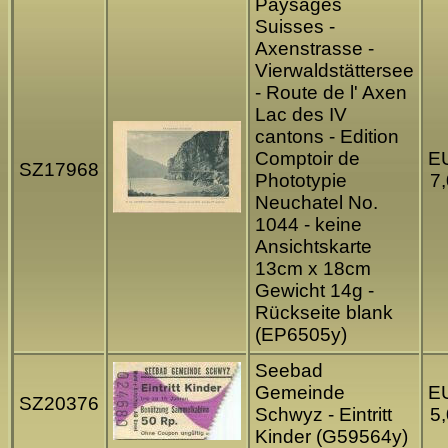
Paysages
Suisses -
Axenstrasse -
Vierwaldstättersee
- Route de l' Axen
Lac des IV
cantons - Edition
Comptoir de
E
SZ17968
Phototypie
7
Neuchatel No.
1044 - keine
Ansichtskarte
13cm x 18cm
Gewicht 14g -
Rückseite blank
(EP6505y)
Seebad
Gemeinde
E
SZ20376
Schwyz - Eintritt
5
Kinder (G59564y)