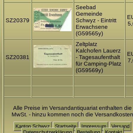
Seebad
Gemeinde
E
SZ20379
Schwyz - Eintritt
5
Erwachsene
(G59565y)
Zeltplatz
Kalchofen Lauerz
E
SZ20381
- Tagesaufenthalt
7
für Camping-Platz
(G59569y)
Alle Preise im Versandantiquariat enthalten die
MwSt. - hinzu kommen noch die Versandkoste
Kanton Schwyz
Startseite
Impressum
Versand
Datenschutzerklärung
Bestellung
Kontakt