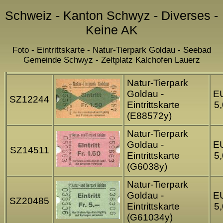
Schweiz - Kanton Schwyz - Diverses -
Keine AK
Foto - Eintrittskarte - Natur-Tierpark Goldau - Seebad
Gemeinde Schwyz - Zeltplatz Kalchofen Lauerz
Natur-Tierpark
Goldau -
E
SZ12244
Eintrittskarte
5
(E88572y)
Natur-Tierpark
Goldau -
E
SZ14511
Eintrittskarte
5
(G6038y)
Natur-Tierpark
Goldau -
E
SZ20485
Eintrittskarte
5
(G61034y)