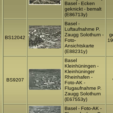
Basel - Ecken
geknickt - bemalt
(E86713y)
Basel -
Luftaufnahme P.
Zaugg Solothurn -
ge
BS12042
Foto-
19
Ansichtskarte
(E88231y)
Basel
Kleinhüningen -
Kleinhüninger
Rheinhafen -
BS9207
Foto-AK -
Flugaufnahme P.
Zaugg Solothurn
(E67553y)
Basel - Foto-AK -