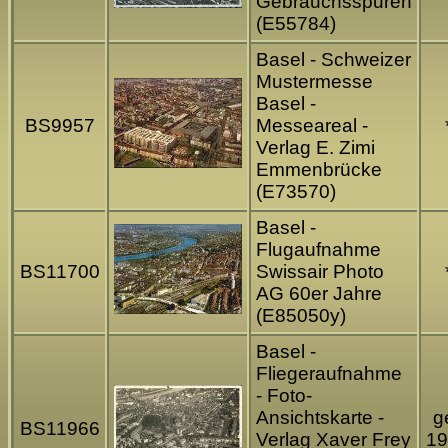
Gebrauchsspuren
(E55784)
Basel - Schweizer
Mustermesse
Basel -
BS9957
Messeareal -
Verlag E. Zimi
Emmenbrücke
(E73570)
Basel -
Flugaufnahme
BS11700
Swissair Photo
AG 60er Jahre
(E85050y)
Basel -
Fliegeraufnahme
- Foto-
Ansichtskarte -
ge
BS11966
Verlag Xaver Frey
19