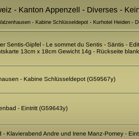
eiz - Kanton Appenzell - Diverses - Kei
zenhausen - Kabine Schlüsseldepot - Kurhotel Heiden - De
r Sentis-Gipfel - Le sommet du Sentis - Säntis - Ed
chtskarte 13cm x 18cm Gewicht 14g - Rückseite blan
usen - Kabine Schlüsseldepot (G59567y)
enbad - Eintritt (G59643y)
 - Klavierabend Andre und Irene Manz-Pomey - Eintr