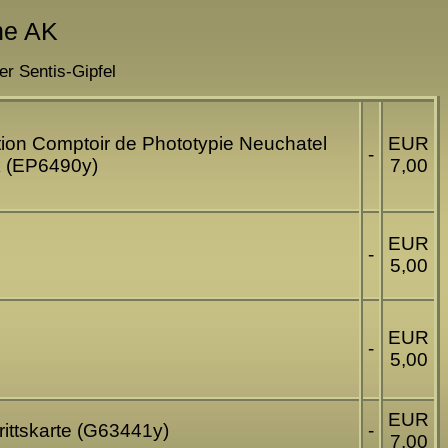
ne AK
r Sentis-Gipfel
ition Comptoir de Phototypie Neuchatel
EUR
-
k (EP6490y)
7,00
EUR
-
5,00
EUR
-
5,00
EUR
ittskarte (G63441y)
-
7,00