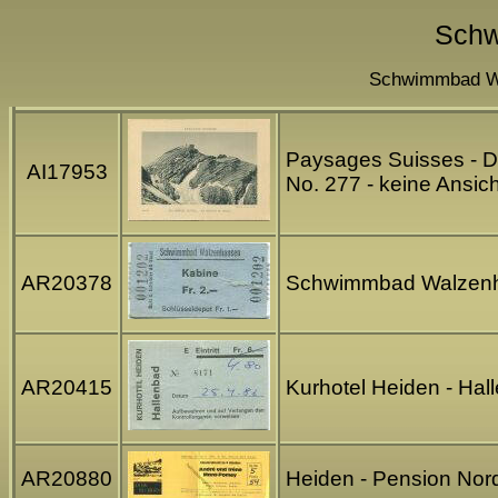
Schw
Schwimmbad Wal
Paysages Suisses - De
AI17953
No. 277 - keine Ansi
AR20378
Schwimmbad Walzenha
AR20415
Kurhotel Heiden - Hall
AR20880
Heiden - Pension Nord