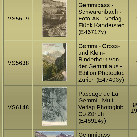
Gemmipass -
Schwarenbach -
VS5619
Foto-AK - Verlag
Flück Kandersteg
(E46717y)
Gemmi - Gross-
und Klein-
Rinderhorn von
VS5638
der Gemmi aus -
Edition Photoglob
Zürich (E47403y)
Passage de La
Gemmi - Muli -
g
VS6148
Verlag Photoglob
1
Co Zürich
(E46914y)
Gemmipass -