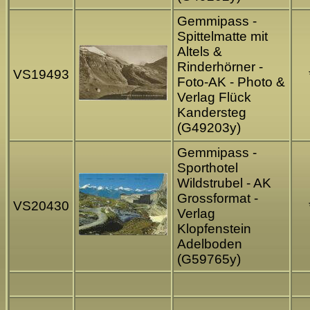
Gemmipass -
Spittelmatte mit
Altels &
Rinderhörner -
VS19493
Foto-AK - Photo &
Verlag Flück
Kandersteg
(G49203y)
Gemmipass -
Sporthotel
Wildstrubel - AK
Grossformat -
VS20430
Verlag
Klopfenstein
Adelboden
(G59765y)