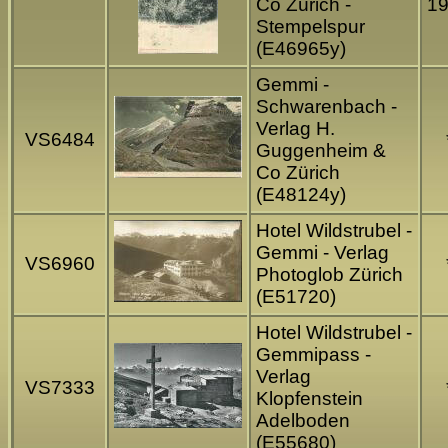
Co Zürich -
1
Stempelspur
(E46965y)
Gemmi -
Schwarenbach -
Verlag H.
VS6484
Guggenheim &
Co Zürich
(E48124y)
Hotel Wildstrubel -
Gemmi - Verlag
VS6960
Photoglob Zürich
(E51720)
Hotel Wildstrubel -
Gemmipass -
Verlag
VS7333
Klopfenstein
Adelboden
(E55680)