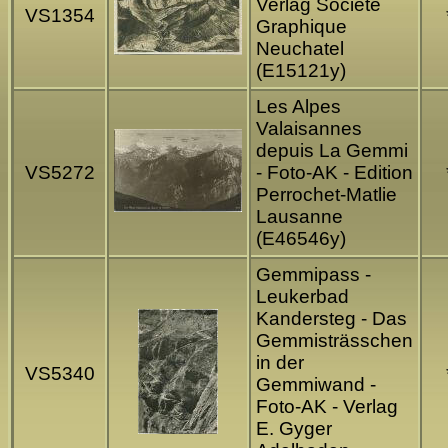
Verlag Societe
VS1354
Graphique
Neuchatel
(E15121y)
Les Alpes
Valaisannes
depuis La Gemmi
VS5272
- Foto-AK - Edition
Perrochet-Matlie
Lausanne
(E46546y)
Gemmipass -
Leukerbad
Kandersteg - Das
Gemmisträsschen
in der
VS5340
Gemmiwand -
Foto-AK - Verlag
E. Gyger