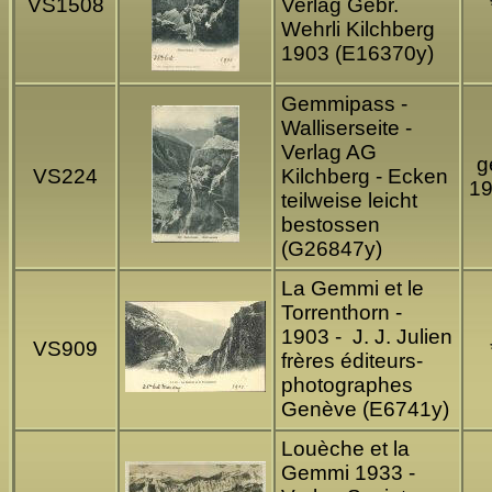
VS1508
Verlag Gebr.
Wehrli Kilchberg
1903 (E16370y)
Gemmipass -
Walliserseite -
Verlag AG
g
VS224
Kilchberg - Ecken
1
teilweise leicht
bestossen
(G26847y)
La Gemmi et le
Torrenthorn -
1903 - J. J. Julien
VS909
frères éditeurs-
photographes
Genève (E6741y)
Louèche et la
Gemmi 1933 -