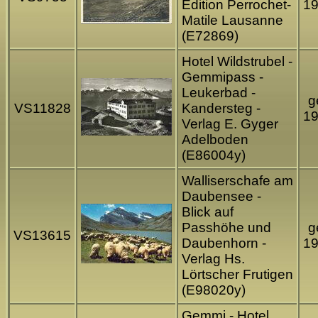
Edition Perrochet-
1
Matile Lausanne
(E72869)
Hotel Wildstrubel -
Gemmipass -
Leukerbad -
g
VS11828
Kandersteg -
1
Verlag E. Gyger
Adelboden
(E86004y)
Walliserschafe am
Daubensee -
Blick auf
Passhöhe und
g
VS13615
Daubenhorn -
1
Verlag Hs.
Lörtscher Frutigen
(E98020y)
Gemmi - Hotel