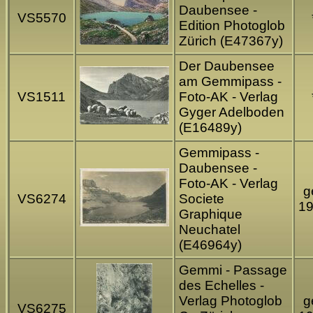
Daubensee -
VS5570
Edition Photoglob
Zürich (E47367y)
Der Daubensee
am Gemmipass -
VS1511
Foto-AK - Verlag
Gyger Adelboden
(E16489y)
Gemmipass -
Daubensee -
Foto-AK - Verlag
g
VS6274
Societe
1
Graphique
Neuchatel
(E46964y)
Gemmi - Passage
des Echelles -
Verlag Photoglob
g
VS6275