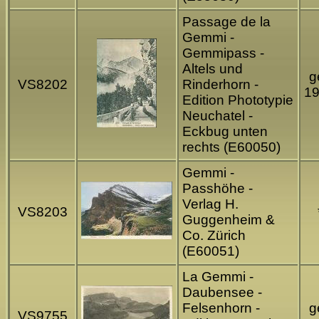
Passage de la
Gemmi -
Gemmipass -
Altels und
g
VS8202
Rinderhorn -
1
Edition Phototypie
Neuchatel -
Eckbug unten
rechts (E60050)
Gemmi -
Passhöhe -
Verlag H.
VS8203
Guggenheim &
Co. Zürich
(E60051)
La Gemmi -
Daubensee -
Felsenhorn -
g
VS9755