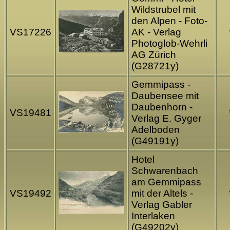
Wildstrubel mit
den Alpen - Foto-
VS17226
AK - Verlag
Photoglob-Wehrli
AG Zürich
(G28721y)
Gemmipass -
Daubensee mit
Daubenhorn -
VS19481
Verlag E. Gyger
Adelboden
(G49191y)
Hotel
Schwarenbach
am Gemmipass
VS19492
mit der Altels -
Verlag Gabler
Interlaken
(G49202y)