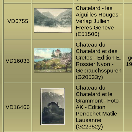
Chatelard - les
Aiguilles Rouges -
VD6755
Verlag Jullien
Freres Geneve
(E51506)
Chateau du
Chatelard et des
Cretes - Edition E.
g
VD16033
Rossier Nyon -
1
Gebrauchsspuren
(G20533y)
Chateau du
Chatelard et le
Grammont - Foto-
VD16466
AK - Edition
Perrochet-Matile
Lausanne
(G22352y)