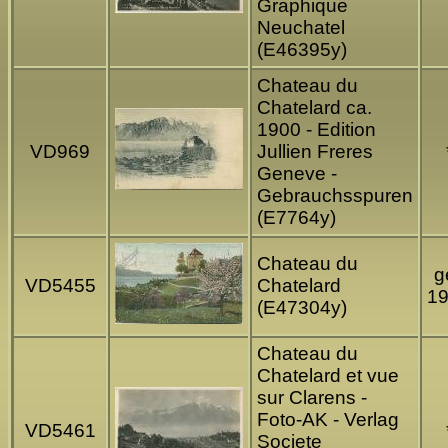
Graphique
Neuchatel
(E46395y)
Chateau du
Chatelard ca.
1900 - Edition
VD969
Jullien Freres
Geneve -
Gebrauchsspuren
(E7764y)
Chateau du
g
VD5455
Chatelard
1
(E47304y)
Chateau du
Chatelard et vue
sur Clarens -
Foto-AK - Verlag
VD5461
Societe