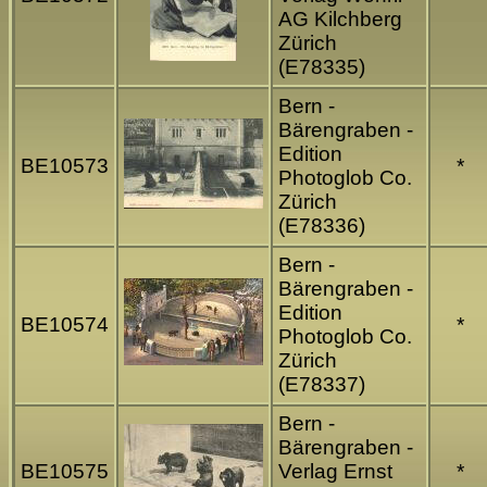
AG Kilchberg
Zürich
(E78335)
Bern -
Bärengraben -
Edition
BE10573
*
Photoglob Co.
Zürich
(E78336)
Bern -
Bärengraben -
Edition
BE10574
*
Photoglob Co.
Zürich
(E78337)
Bern -
Bärengraben -
BE10575
Verlag Ernst
*