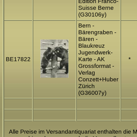
Edition Franco-
Suisse Berne
(G30106y)
Bern -
Bärengraben -
Bären -
Blaukreuz
Jugendwerk-
BE17822
Karte - AK
*
Grossformat -
Verlag
Conzett+Huber
Zürich
(G36007y)
Alle Preise im Versandantiquariat enthalten die M