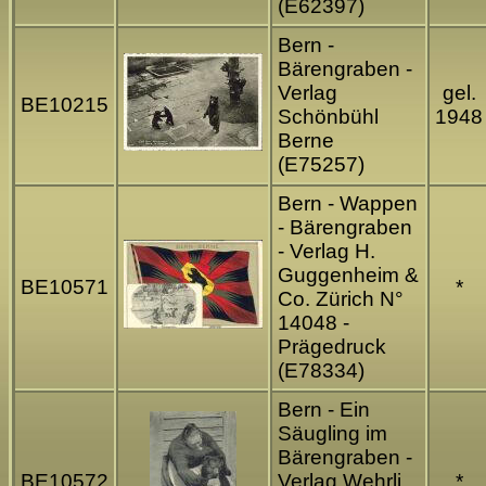
(E62397)
Bern -
Bärengraben -
Verlag
gel.
BE10215
Schönbühl
1948
Berne
(E75257)
Bern - Wappen
- Bärengraben
- Verlag H.
Guggenheim &
BE10571
*
Co. Zürich N°
14048 -
Prägedruck
(E78334)
Bern - Ein
Säugling im
Bärengraben -
BE10572
Verlag Wehrli
*