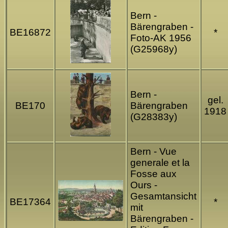
Bern -
Bärengraben -
BE16872
*
Foto-AK 1956
(G25968y)
Bern -
gel.
BE170
Bärengraben
1918
(G28383y)
Bern - Vue
generale et la
Fosse aux
Ours -
Gesamtansicht
BE17364
*
mit
Bärengraben -