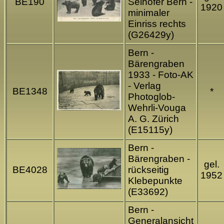
BE190
Selhofer Bern -
1920
minimaler
Einriss rechts
(G26429y)
Bern -
Bärengraben
1933 - Foto-AK
- Verlag
BE1348
*
Photoglob-
Wehrli-Vouga
A. G. Zürich
(E15115y)
Bern -
Bärengraben -
gel.
BE4028
rückseitig
1952
Klebepunkte
(E33692)
Bern -
Generalansicht