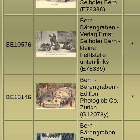
Selhofer Bern
(E78338)
Bern -
Bärengraben -
Verlag Ernst
Selhofer Bern -
BE10576
*
kleine
Fehlstelle
unten links
(E78339)
Bern -
Bärengraben -
Edition
BE15146
*
Photoglob Co.
Zürich
(G12078y)
Bern -
Bärengraben -
Foto-