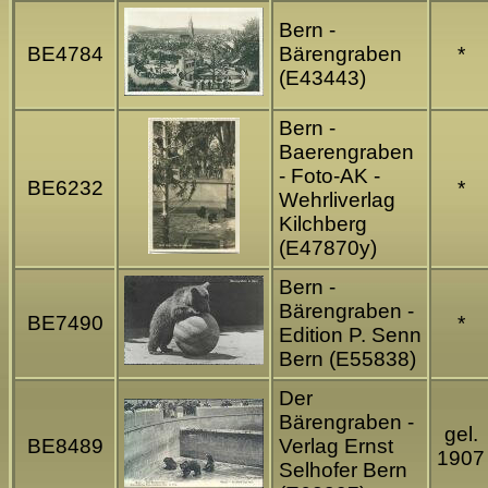
Bern -
BE4784
Bärengraben
*
(E43443)
Bern -
Baerengraben
- Foto-AK -
BE6232
*
Wehrliverlag
Kilchberg
(E47870y)
Bern -
Bärengraben -
BE7490
*
Edition P. Senn
Bern (E55838)
Der
Bärengraben -
gel.
BE8489
Verlag Ernst
1907
Selhofer Bern