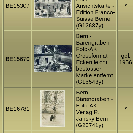
BE15307
Ansichtskarte -
*
Edition Franco-
Suisse Berne
(G12687y)
Bern -
Bärengraben -
Foto-AK
Grossformat -
gel.
BE15670
Ecken leicht
1956
bestossen -
Marke entfernt
(G15548y)
Bern -
Bärengraben -
Foto-AK -
BE16781
*
Verlag R.
Jansky Bern
(G25741y)