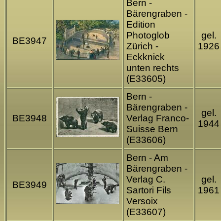
Bern -
Bärengraben -
Edition
Photoglob
gel.
BE3947
Zürich -
1926
Eckknick
unten rechts
(E33605)
Bern -
Bärengraben -
gel.
BE3948
Verlag Franco-
1944
Suisse Bern
(E33606)
Bern - Am
Bärengraben -
Verlag C.
gel.
BE3949
Sartori Fils
1961
Versoix
(E33607)