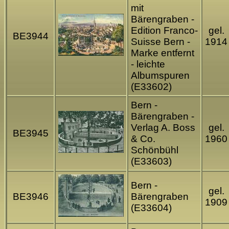
mit
Bärengraben -
Edition Franco-
gel.
BE3944
Suisse Bern -
1914
Marke entfernt
- leichte
Albumspuren
(E33602)
Bern -
Bärengraben -
Verlag A. Boss
gel.
BE3945
& Co.
1960
Schönbühl
(E33603)
Bern -
gel.
BE3946
Bärengraben
1909
(E33604)