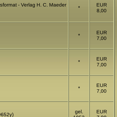
ssformat - Verlag H. C. Maeder
EUR
*
8,00
EUR
*
7,00
EUR
*
7,00
EUR
*
7,00
gel.
EUR
9652y)