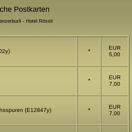
sche Postkarten
nzerburli - Hotel Rössli
EUR
02y)
*
5,00
EUR
*
7,00
EUR
uchsspuren (E12847y)
*
7,00