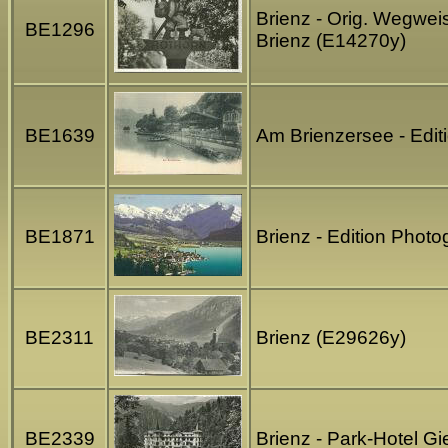
Brienz - Orig. Wegweis
BE1296
Brienz (E14270y)
BE1639
Am Brienzersee - Edit
BE1871
Brienz - Edition Phot
BE2311
Brienz (E29626y)
BE2339
Brienz - Park-Hotel G