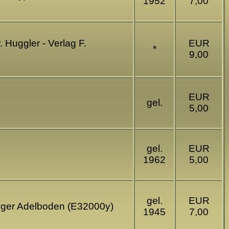
1952
7,00
. Huggler - Verlag F.
EUR
*
9,00
EUR
gel.
5,00
gel.
EUR
1962
5,00
gel.
EUR
Gyger Adelboden (E32000y)
1945
7,00