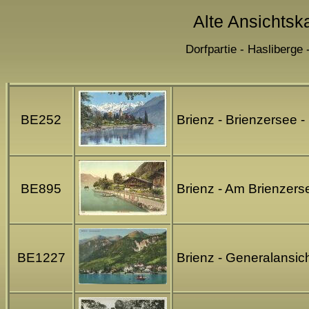
Alte Ansichtska
Dorfpartie - Hasliberge
BE252
Brienz - Brienzersee -
BE895
Brienz - Am Brienzers
BE1227
Brienz - Generalansic