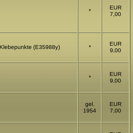
EUR
*
7,00
EUR
ig Klebepunkte (E35988y)
*
9,00
EUR
*
9,00
gel.
EUR
1954
7,00