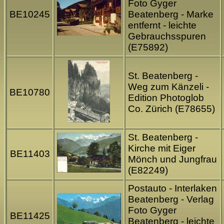
Foto Gyger
BE10245
Beatenberg - Marke
entfernt - leichte
Gebrauchsspuren
(E75892)
St. Beatenberg -
Weg zum Känzeli -
BE10780
Edition Photoglob
Co. Zürich (E78655)
St. Beatenberg -
Kirche mit Eiger
BE11403
Mönch und Jungfrau
(E82249)
Postauto - Interlaken
Beatenberg - Verlag
Foto Gyger
BE11425
Beatenberg - leichte