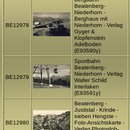
Beatenberg-
Niederhorn -
Berghaus mit
BE12978
Niederhorn - Verlag
Gyger &
Klopfenstein
Adelboden
(E93590y)
Sportbahn
Beatenberg-
Niederhorn - Verlag
BE12979
Walter Schild
Interlaken
(E93591y)
Beatenberg -
Justistal - Krinde -
sieben Hengste -
BE12980
Foto-Ansichtskarte -
Verlag Photoglob-