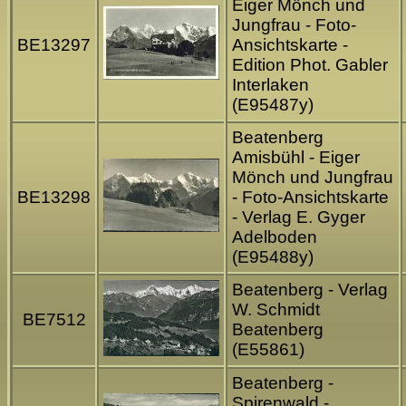
Eiger Mönch und
Jungfrau - Foto-
BE13297
Ansichtskarte -
Edition Phot. Gabler
Interlaken
(E95487y)
Beatenberg
Amisbühl - Eiger
Mönch und Jungfrau
BE13298
- Foto-Ansichtskarte
- Verlag E. Gyger
Adelboden
(E95488y)
Beatenberg - Verlag
W. Schmidt
BE7512
Beatenberg
(E55861)
Beatenberg -
Spirenwald -