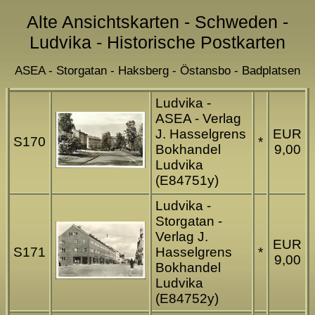
Alte Ansichtskarten - Schweden -
Ludvika - Historische Postkarten
ASEA - Storgatan - Haksberg - Östansbo - Badplatsen
Ludvika -
ASEA - Verlag
J. Hasselgrens
EUR
S170
*
Bokhandel
9,00
Ludvika
(E84751y)
Ludvika -
Storgatan -
Verlag J.
EUR
S171
Hasselgrens
*
9,00
Bokhandel
Ludvika
(E84752y)