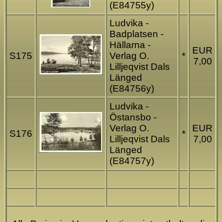
(E84755y)
Ludvika -
Badplatsen -
Hällarna -
EUR
S175
Verlag O.
*
7,00
Lilljeqvist Dals
Länged
(E84756y)
Ludvika -
Östansbo -
Verlag O.
EUR
S176
*
Lilljeqvist Dals
7,00
Länged
(E84757y)