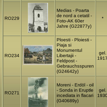
Medias - Poarta
de nord a cetatil -
RO229
*
Foto-AK 60er
Jahre (G22877y)
Ploesti - Ploiesti -
Piaja si
Monumentul
gel.
RO234
Libertajii -
191
Feldpost -
Gebrauchsspuren
(G24642y)
Moreni - Erdöl - oil
- Sonda in Eruptle
gel.
RO271
incediata in flacari
193
(G40689y)