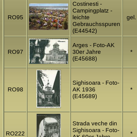
Costinesti -
Campingplatz -
RO95
leichte
gel.
Gebrauchsspuren
(E44542)
Arges - Foto-AK
RO97
30er Jahre
*
(E45688)
Sighisoara - Foto-
RO98
AK 1936
*
(E45689)
Strada veche din
Sighisoara - Foto-
RO222
*
AK 60er Jahre