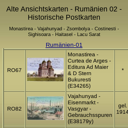
Alte Ansichtskarten - Rumänien 02 -
Historische Postkarten
Monastirea - Vajahunyad - Zsombolya - Costinesti -
Sighisoara - Haitasel - Lacu Sarat
Rumänien-01
Monastirea -
Curtea de Arges -
Editura Ad Maier
RO67
*
& D Stern
Bukuresti
(E34265)
Vajahunyad -
Eisenmarkt -
gel.
RO82
Vasgyar -
191
Gebrauchsspuren
(E38179y)