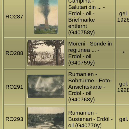
Campina -
Salutari din ... -
Erdöl - oil -
gel.
RO287
Briefmarke
192
entfernt
(G40758y)
Moreni - Sonde in
regiunea ... -
RO288
*
Erdöl - oil
(G40759y)
Rumänien -
Bohrtürme - Foto-
gel.
RO291
Ansichtskarte -
192
Erdöl - oil
(G40768y)
Rumänien -
RO293
Bustenari - Erdöl -
gel.
oil (G40770y)