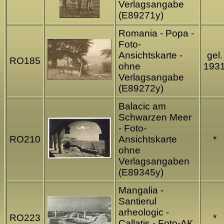
Verlagsangabe
(E89271y)
Romania - Popa -
Foto-
Ansichtskarte -
gel.
RO185
ohne
193
Verlagsangabe
(E89272y)
Balacic am
Schwarzen Meer
- Foto-
RO210
Ansichtskarte
*
ohne
Verlagsangaben
(E89345y)
Mangalia -
Santierul
arheologic -
RO223
*
Callatis - Foto-AK