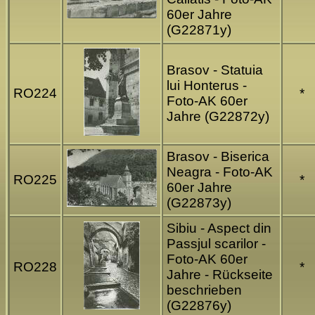
60er Jahre
(G22871y)
Brasov - Statuia
lui Honterus -
RO224
*
Foto-AK 60er
Jahre (G22872y)
Brasov - Biserica
Neagra - Foto-AK
RO225
*
60er Jahre
(G22873y)
Sibiu - Aspect din
Passjul scarilor -
Foto-AK 60er
RO228
*
Jahre - Rückseite
beschrieben
(G22876y)