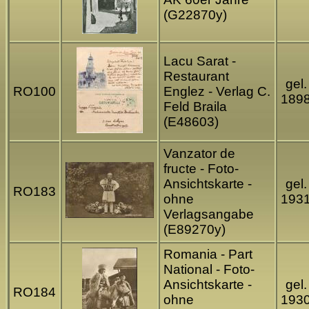
(G22870y)
Lacu Sarat -
Restaurant
gel.
RO100
Englez - Verlag C.
189
Feld Braila
(E48603)
Vanzator de
fructe - Foto-
Ansichtskarte -
gel.
RO183
ohne
193
Verlagsangabe
(E89270y)
Romania - Part
National - Foto-
Ansichtskarte -
gel.
RO184
ohne
193