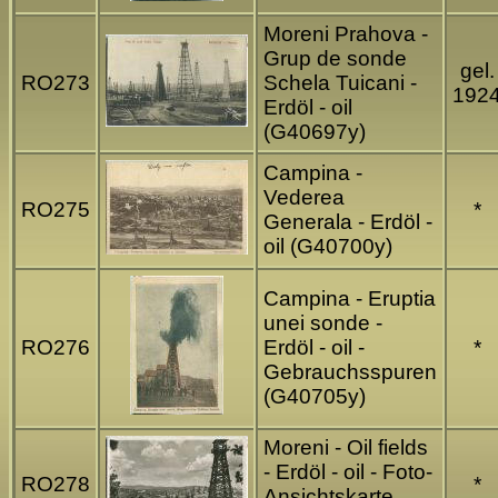
Moreni Prahova -
Grup de sonde
gel.
RO273
Schela Tuicani -
192
Erdöl - oil
(G40697y)
Campina -
Vederea
RO275
*
Generala - Erdöl -
oil (G40700y)
Campina - Eruptia
unei sonde -
RO276
Erdöl - oil -
*
Gebrauchsspuren
(G40705y)
Moreni - Oil fields
- Erdöl - oil - Foto-
RO278
*
Ansichtskarte