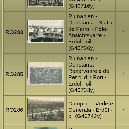
(G40716y)
Rumänien -
Constanta - Statia
de Petrol - Foto-
RO283
*
Ansichtskarte -
Erdöl - oil
(G40726y)
Rumänien -
Constanta -
Rezervoarele de
RO285
*
Petrol din Port -
Erdöl - oil
(G40733y)
Campina - Vedere
RO286
Generala - Erdöl -
*
oil (G40743y)