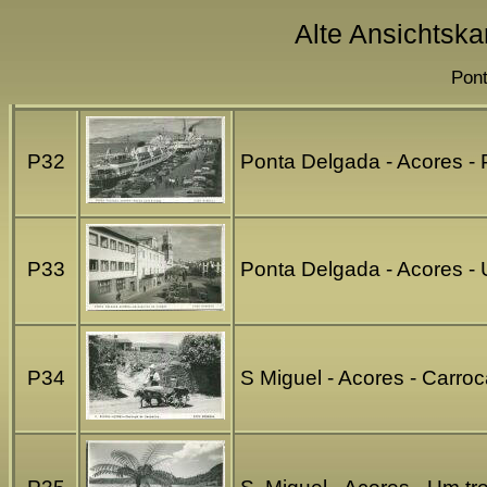
Alte Ansichtska
Pont
P32
Ponta Delgada - Acores - P
P33
Ponta Delgada - Acores -
P34
S Miguel - Acores - Carro