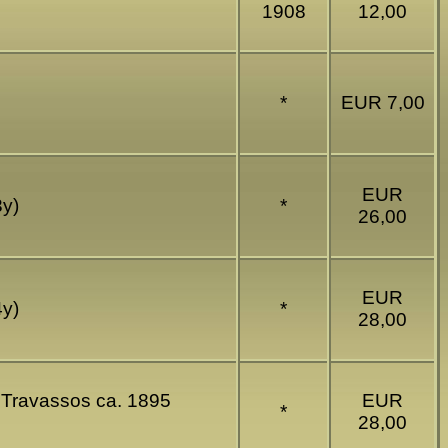
1908
12,00
*
EUR 7,00
EUR
3y)
*
26,00
EUR
4y)
*
28,00
 Travassos ca. 1895
EUR
*
28,00