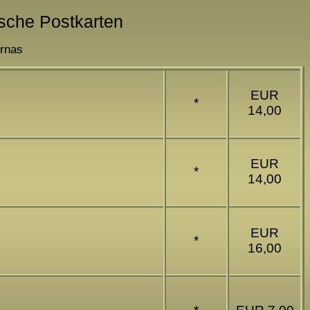
ische Postkarten
urnas
EUR
*
14,00
EUR
*
14,00
EUR
*
16,00