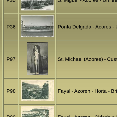
P35
S. Miguel - Acores - Um t
P36
Ponta Delgada - Acores - 
P97
St. Michael (Azores) - Cu
P98
Fayal - Azoren - Horta - B