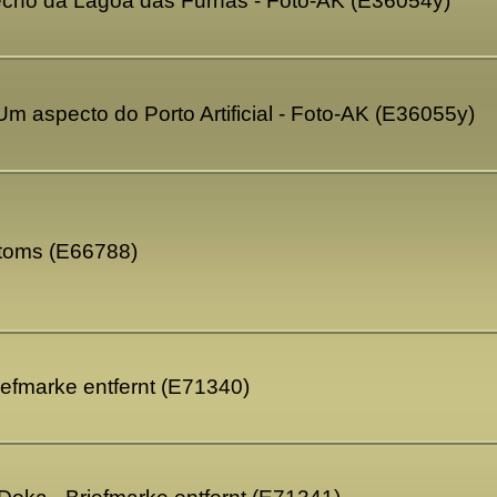
recho da Lagoa das Furnas - Foto-AK (E36054y)
Um aspecto do Porto Artificial - Foto-AK (E36055y)
stoms (E66788)
riefmarke entfernt (E71340)