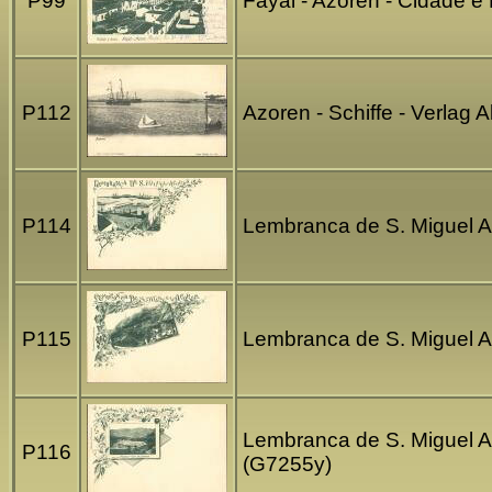
P99
Fayal - Azoren - Cidade e
P112
Azoren - Schiffe - Verlag
P114
Lembranca de S. Miguel A
P115
Lembranca de S. Miguel A
Lembranca de S. Miguel A
P116
(G7255y)