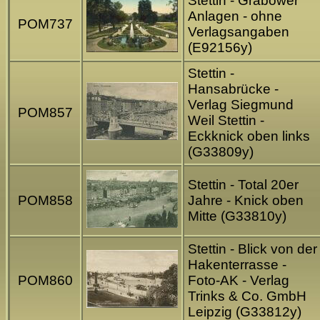
Stettin - Grabower
Anlagen - ohne
POM737
Verlagsangaben
(E92156y)
Stettin -
Hansabrücke -
Verlag Siegmund
POM857
Weil Stettin -
Eckknick oben links
(G33809y)
Stettin - Total 20er
POM858
Jahre - Knick oben
Mitte (G33810y)
Stettin - Blick von der
Hakenterrasse -
POM860
Foto-AK - Verlag
Trinks & Co. GmbH
Leipzig (G33812y)