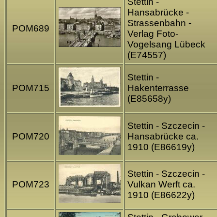
Stettin -
Hansabrücke -
Strassenbahn -
POM689
Verlag Foto-
Vogelsang Lübeck
(E74557)
Stettin -
POM715
Hakenterrasse
(E85658y)
Stettin - Szczecin -
POM720
Hansabrücke ca.
1910 (E86619y)
Stettin - Szczecin -
POM723
Vulkan Werft ca.
1910 (E86622y)