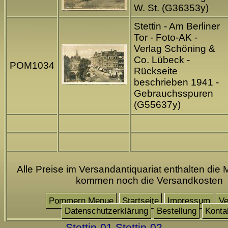
W. St. (G36353y)
Stettin - Am Berliner
Tor - Foto-AK -
Verlag Schöning &
Co. Lübeck -
POM1034
Rückseite
beschrieben 1941 -
Gebrauchsspuren
(G55637y)
Alle Preise im Versandantiquariat enthalten die 
kommen noch die Versandkosten
Pommern Menue
Startseite
Impressum
Ve
Datenschutzerklärung
Bestellung
Konta
Stettin-01
Stettin-02