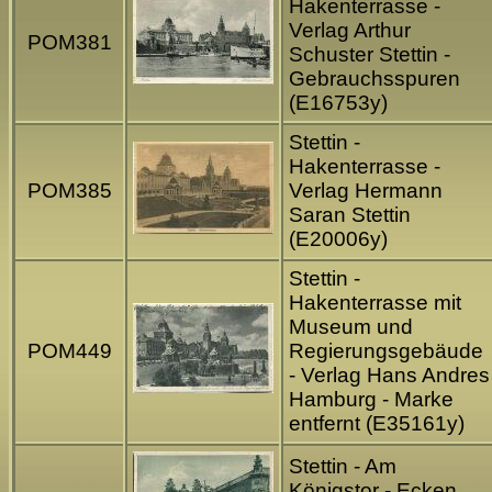
Hakenterrasse -
Verlag Arthur
POM381
Schuster Stettin -
Gebrauchsspuren
(E16753y)
Stettin -
Hakenterrasse -
POM385
Verlag Hermann
Saran Stettin
(E20006y)
Stettin -
Hakenterrasse mit
Museum und
POM449
Regierungsgebäude
- Verlag Hans Andres
Hamburg - Marke
entfernt (E35161y)
Stettin - Am
Königstor - Ecken