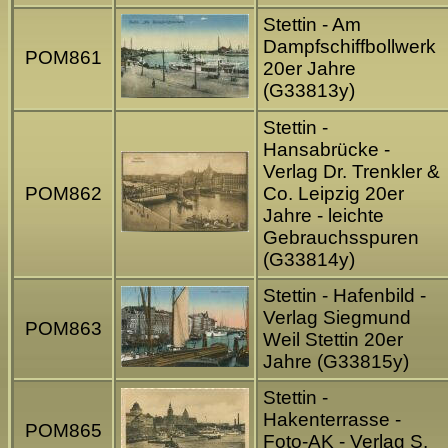
Stettin - Am
Dampfschiffbollwerk
POM861
20er Jahre
(G33813y)
Stettin -
Hansabrücke -
Verlag Dr. Trenkler &
POM862
Co. Leipzig 20er
Jahre - leichte
Gebrauchsspuren
(G33814y)
Stettin - Hafenbild -
Verlag Siegmund
POM863
Weil Stettin 20er
Jahre (G33815y)
Stettin -
Hakenterrasse -
POM865
Foto-AK - Verlag S.