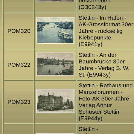
beschrieben
(G30243y)
Stettin - Im Hafen -
AK-Grossformat 30er
POM320
Jahre - rückseitig
Klebepunkte
(E9941y)
Stettin - An der
Baumbrücke 30er
POM322
Jahre - Verlag S. W.
St. (E9943y)
Stettin - Rathaus und
Manzelbrunnen -
Foto-AK 30er Jahre -
POM323
Verlag Arthur
Schuster Stettin
(E9944y)
Stettin -