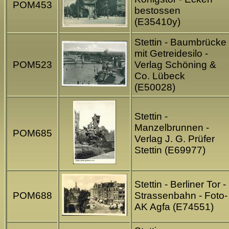
POM453
bestossen
(E35410y)
Stettin - Baumbrücke
mit Getreidesilo -
POM523
Verlag Schöning &
Co. Lübeck
(E50028)
Stettin -
Manzelbrunnen -
POM685
Verlag J. G. Prüfer
Stettin (E69977)
Stettin - Berliner Tor -
POM688
Strassenbahn - Foto-
AK Agfa (E74551)