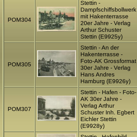
Stettin -
Dampfschiffsbollwerk
mit Hakenterrasse
POM304
20er Jahre - Verlag
Arthur Schuster
Stettin (E9925y)
Stettin - An der
Hakenterrasse -
Foto-AK Grossformat
POM305
30er Jahre - Verlag
Hans Andres
Hamburg (E9926y)
Stettin - Hafen - Foto-
AK 30er Jahre -
Verlag Arthur
POM307
Schuster Inh. Egbert
Eichler Stettin
(E9928y)
Stettin - Hafenbild