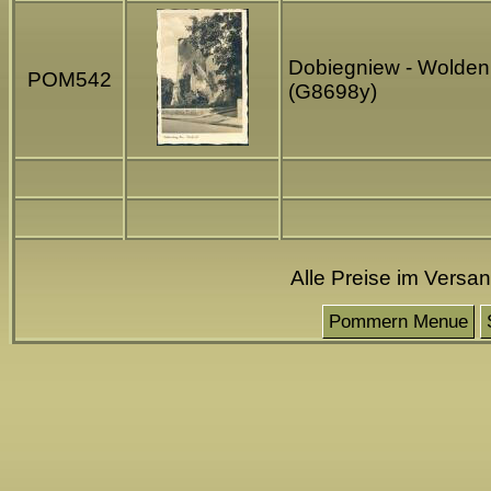
Dobiegniew - Woldenb
POM542
(G8698y)
Alle Preise im Versa
Pommern Menue