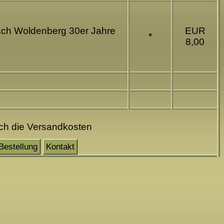
tsch Woldenberg 30er Jahre
EUR
*
8,00
och die Versandkosten
Bestellung
Kontakt