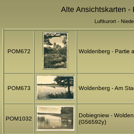
Alte Ansichtskarten 
Luftkurort - Nied
POM672
Woldenberg - Partie 
POM673
Woldenberg - Am Stad
Dobiegniew - Woldenb
POM1032
(G56592y)