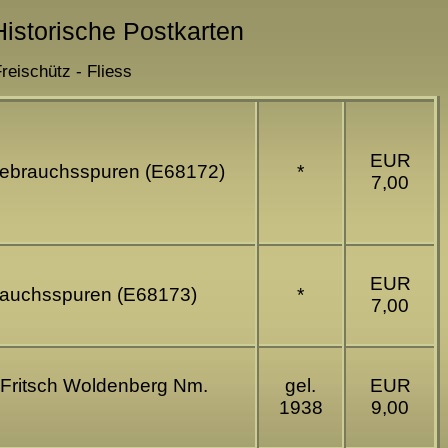
istorische Postkarten
reischütz - Fliess
EUR
 Gebrauchsspuren (E68172)
*
7,00
EUR
brauchsspuren (E68173)
*
7,00
g Fritsch Woldenberg Nm.
gel.
EUR
1938
9,00