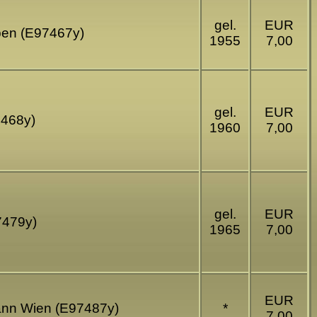
gel.
EUR
ben (E97467y)
1955
7,00
gel.
EUR
7468y)
1960
7,00
gel.
EUR
7479y)
1965
7,00
EUR
mann Wien (E97487y)
*
7,00