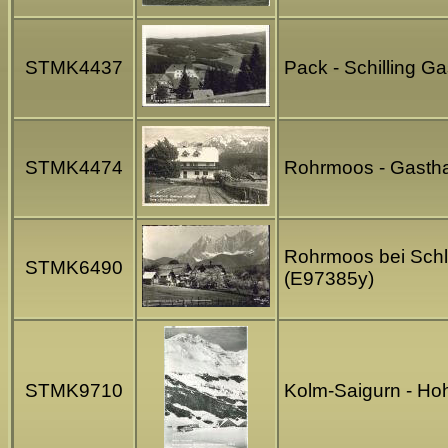
STMK4437
Pack - Schilling G
STMK4474
Rohrmoos - Gasthau
Rohrmoos bei Schl
STMK6490
(E97385y)
STMK9710
Kolm-Saigurn - Hoh