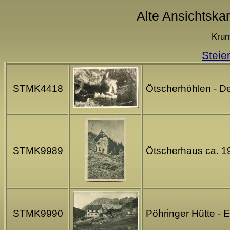
Alte Ansichtska
Krum
Steie
STMK4418
Ötscherhöhlen - De
STMK9989
Ötscherhaus ca. 1
STMK9990
Pöhringer Hütte - 