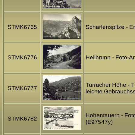
STMK6765
Scharfenspitze - E
STMK6776
Heilbrunn - Foto-A
Turracher Höhe - T
STMK6777
leichte Gebrauchs
Hohentauern - Foto
STMK6782
(E97547y)