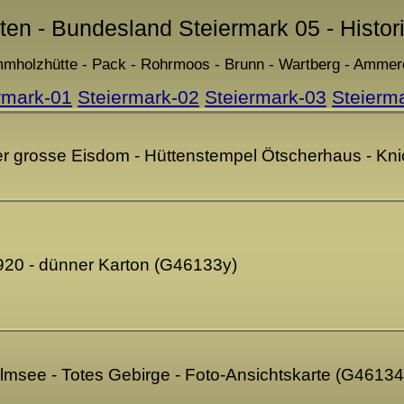
rten - Bundesland Steiermark 05 - Histor
mholzhütte - Pack - Rohrmoos - Brunn - Wartberg - Ammer
rmark-01
Steiermark-02
Steiermark-03
Steierm
r grosse Eisdom - Hüttenstempel Ötscherhaus - Knic
920 - dünner Karton (G46133y)
Elmsee - Totes Gebirge - Foto-Ansichtskarte (G46134