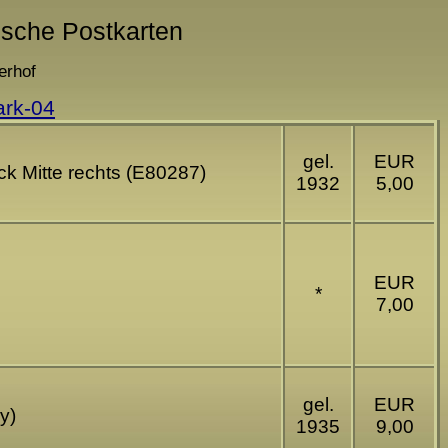
ische Postkarten
erhof
ark-04
gel.
EUR
k Mitte rechts (E80287)
1932
5,00
EUR
*
7,00
gel.
EUR
y)
1935
9,00