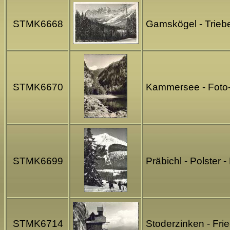
STMK6668
Gamskögel - Trieb
STMK6670
Kammersee - Foto-A
STMK6699
Präbichl - Polster
STMK6714
Stoderzinken - Fri