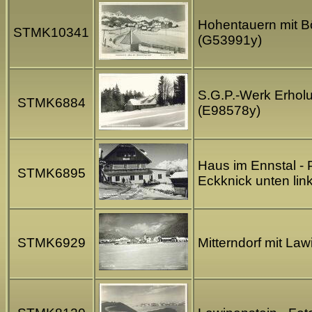
Hohentauern mit Bö
STMK10341
(G53991y)
S.G.P.-Werk Erholu
STMK6884
(E98578y)
Haus im Ennstal - 
STMK6895
Eckknick unten lin
STMK6929
Mitterndorf mit Law