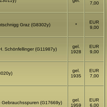
G13011y)
gel.
7,00
EUR
antschnigg Graz (G8302y)
*
9,00
gel.
EUR
H. Schönfellinger (G11987y)
1928
9,00
gel.
EUR
3020y)
1935
7,00
gel.
EUR
chte Gebrauchsspuren (G17669y)
1959
6,00