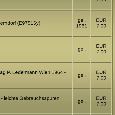
gel.
EUR
llerndorf (E97516y)
1961
7,00
EUR
)
gel.
7,00
rlag P. Ledermann Wien 1964 -
EUR
gel.
7,00
 - leichte Gebrauchsspuren
EUR
gel.
7,00