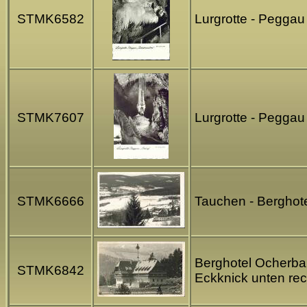
STMK6582
Lurgrotte - Peggau
STMK7607
Lurgrotte - Peggau
STMK6666
Tauchen - Berghot
Berghotel Ocherbau
STMK6842
Eckknick unten re