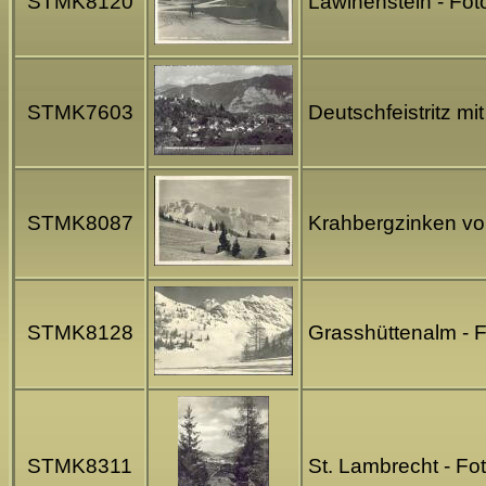
STMK8120
Lawinenstein - Fo
STMK7603
Deutschfeistritz m
STMK8087
Krahbergzinken von
STMK8128
Grasshüttenalm - F
STMK8311
St. Lambrecht - Fo