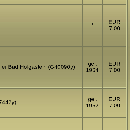
EUR
*
7,00
gel.
EUR
rfer Bad Hofgastein (G40090y)
1964
7,00
gel.
EUR
97442y)
1952
7,00