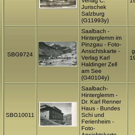
Verlag C.
1
Jurischek
Salzburg
(G11993y)
Saalbach -
Hinterglemm im
Pinzgau - Foto-
Ansichtskarte -
g
SBG9724
Verlag Karl
1
Haldinger Zell
am See
(G40104y)
Saalbach-
Hinterglemm -
Dr. Karl Renner
Haus - Bundes
SBG10011
Schi und
Ferienheim -
Foto-
Ansichtskarte