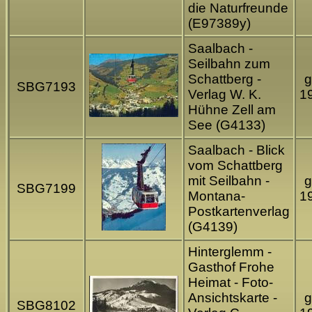
die Naturfreunde
(E97389y)
Saalbach -
Seilbahn zum
Schattberg -
g
SBG7193
Verlag W. K.
1
Hühne Zell am
See (G4133)
Saalbach - Blick
vom Schattberg
mit Seilbahn -
g
SBG7199
Montana-
1
Postkartenverlag
(G4139)
Hinterglemm -
Gasthof Frohe
Heimat - Foto-
Ansichtskarte -
g
SBG8102