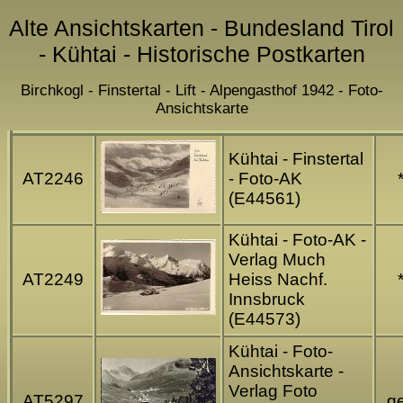
Alte Ansichtskarten - Bundesland Tirol
- Kühtai - Historische Postkarten
Birchkogl - Finstertal - Lift - Alpengasthof 1942 - Foto-
Ansichtskarte
Kühtai - Finstertal
AT2246
- Foto-AK
(E44561)
Kühtai - Foto-AK -
Verlag Much
AT2249
Heiss Nachf.
Innsbruck
(E44573)
Kühtai - Foto-
Ansichtskarte -
Verlag Foto
AT5297
ge