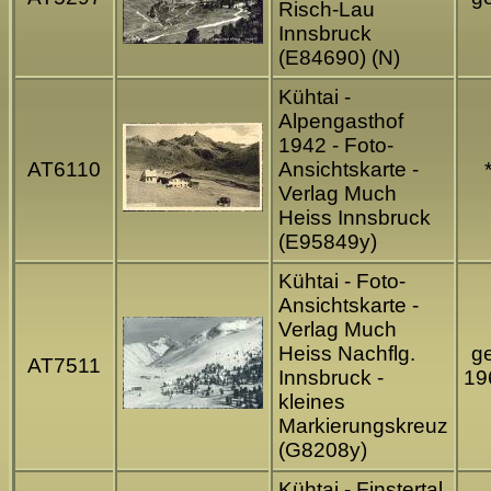
Risch-Lau
Innsbruck
(E84690) (N)
Kühtai -
Alpengasthof
1942 - Foto-
AT6110
Ansichtskarte -
Verlag Much
Heiss Innsbruck
(E95849y)
Kühtai - Foto-
Ansichtskarte -
Verlag Much
Heiss Nachflg.
ge
AT7511
Innsbruck -
19
kleines
Markierungskreuz
(G8208y)
Kühtai - Finstertal