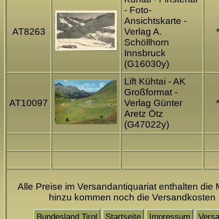
- Foto-
Ansichtskarte -
AT8263
Verlag A.
Schöllhorn
Innsbruck
(G16030y)
Lift Kühtai - AK
Großformat -
AT10097
Verlag Günter
Aretz Ötz
(G47022y)
Alle Preise im Versandantiquariat enthalten die 
hinzu kommen noch die Versandkosten
Bundesland Tirol
Startseite
Impressum
Vers