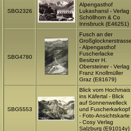
Alpengasthof
SBG2326
Lukashansl - Verlag
Schöllhorn & Co
Innsbruck (E46251)
Fusch an der
Großglocknerstrass
- Alpengasthof
Fuscherlacke
SBG4780
Besitzer H.
Obersteiner - Verlag
Franz Knollmüller
Graz (E81679)
Blick vom Hochmais
ins Käfertal - Blick
auf Sonnenwelleck
SBG5553
und Fuscherkarkopf
- Foto-Ansichtskarte
- Cosy Verlag
Salzburg (E91014y)