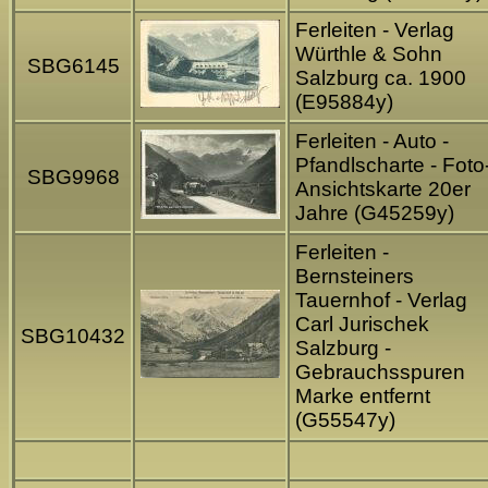
Ferleiten - Verlag
Würthle & Sohn
SBG6145
Salzburg ca. 1900
(E95884y)
Ferleiten - Auto -
Pfandlscharte - Foto
SBG9968
Ansichtskarte 20er
Jahre (G45259y)
Ferleiten -
Bernsteiners
Tauernhof - Verlag
Carl Jurischek
SBG10432
Salzburg -
Gebrauchsspuren
Marke entfernt
(G55547y)