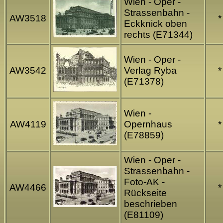
Wien - Oper -
Strassenbahn -
AW3518
*
Eckknick oben
rechts (E71344)
Wien - Oper -
AW3542
Verlag Ryba
*
(E71378)
Wien -
AW4119
Opernhaus
*
(E78859)
Wien - Oper -
Strassenbahn -
Foto-AK -
AW4466
*
Rückseite
beschrieben
(E81109)