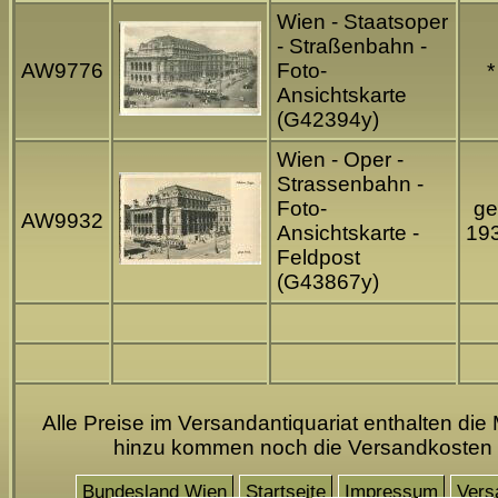
Wien - Staatsoper
- Straßenbahn -
AW9776
Foto-
*
Ansichtskarte
(G42394y)
Wien - Oper -
Strassenbahn -
Foto-
ge
AW9932
Ansichtskarte -
19
Feldpost
(G43867y)
Alle Preise im Versandantiquariat enthalten die 
hinzu kommen noch die Versandkosten
Bundesland Wien
Startseite
Impressum
Vers