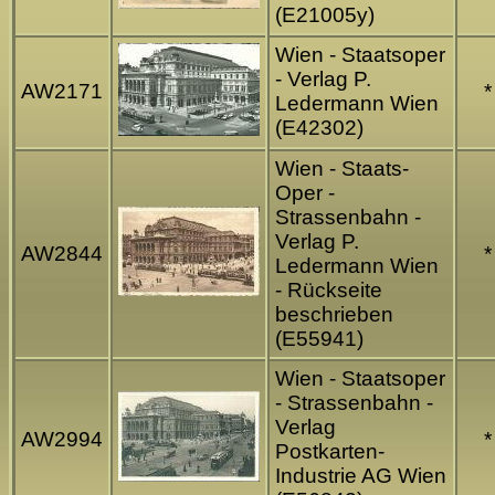
(E21005y)
Wien - Staatsoper
- Verlag P.
AW2171
*
Ledermann Wien
(E42302)
Wien - Staats-
Oper -
Strassenbahn -
Verlag P.
AW2844
*
Ledermann Wien
- Rückseite
beschrieben
(E55941)
Wien - Staatsoper
- Strassenbahn -
Verlag
AW2994
*
Postkarten-
Industrie AG Wien