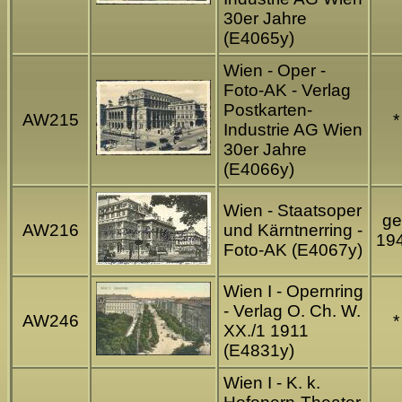
30er Jahre
(E4065y)
Wien - Oper -
Foto-AK - Verlag
Postkarten-
AW215
*
Industrie AG Wien
30er Jahre
(E4066y)
Wien - Staatsoper
ge
AW216
und Kärntnerring -
19
Foto-AK (E4067y)
Wien I - Opernring
- Verlag O. Ch. W.
AW246
*
XX./1 1911
(E4831y)
Wien I - K. k.