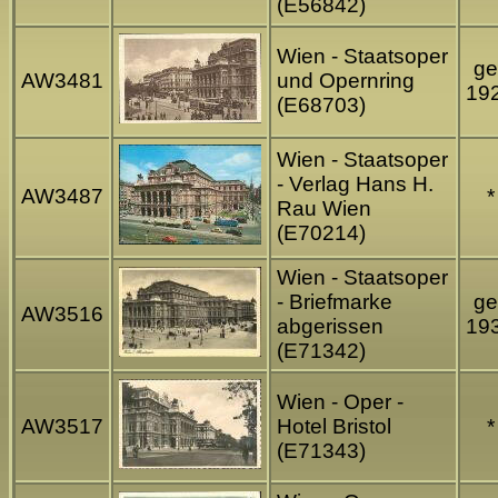
(E56842)
Wien - Staatsoper
ge
AW3481
und Opernring
19
(E68703)
Wien - Staatsoper
- Verlag Hans H.
AW3487
*
Rau Wien
(E70214)
Wien - Staatsoper
- Briefmarke
ge
AW3516
abgerissen
19
(E71342)
Wien - Oper -
AW3517
Hotel Bristol
*
(E71343)