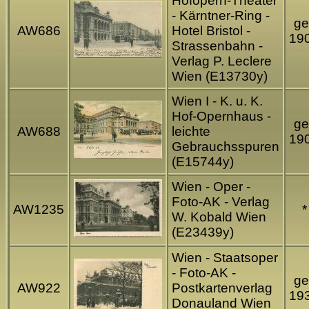
Hofopern-Theater
- Kärntner-Ring -
ge
AW686
Hotel Bristol -
19
Strassenbahn -
Verlag P. Leclere
Wien (E13730y)
Wien I - K. u. K.
Hof-Opernhaus -
ge
AW688
leichte
19
Gebrauchsspuren
(E15744y)
Wien - Oper -
Foto-AK - Verlag
AW1235
*
W. Kobald Wien
(E23439y)
Wien - Staatsoper
- Foto-AK -
ge
AW922
Postkartenverlag
19
Donauland Wien