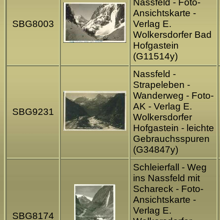
Nassfeld - Foto-
Ansichtskarte -
SBG8003
Verlag E.
Wolkersdorfer Bad
Hofgastein
(G11514y)
Nassfeld -
Strapeleben -
Wanderweg - Foto-
AK - Verlag E.
SBG9231
Wolkersdorfer
Hofgastein - leichte
Gebrauchsspuren
(G34847y)
Schleierfall - Weg
ins Nassfeld mit
Schareck - Foto-
Ansichtskarte -
Verlag E.
SBG8174