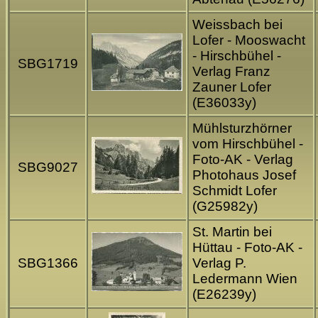
Weissbach bei
Lofer - Mooswacht
- Hirschbühel -
SBG1719
Verlag Franz
Zauner Lofer
(E36033y)
Mühlsturzhörner
vom Hirschbühel -
Foto-AK - Verlag
SBG9027
Photohaus Josef
Schmidt Lofer
(G25982y)
St. Martin bei
Hüttau - Foto-AK -
SBG1366
Verlag P.
Ledermann Wien
(E26239y)