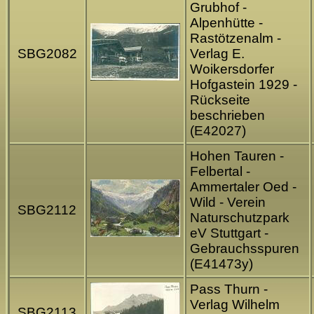
Grubhof -
Alpenhütte -
Rastötzenalm -
SBG2082
Verlag E.
Woikersdorfer
Hofgastein 1929 -
Rückseite
beschrieben
(E42027)
Hohen Tauren -
Felbertal -
Ammertaler Oed -
Wild - Verein
SBG2112
Naturschutzpark
eV Stuttgart -
Gebrauchsspuren
(E41473y)
Pass Thurn -
Verlag Wilhelm
SBG2113