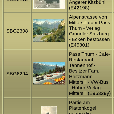
Angerer Kitzbühl
(E42198)
Alpenstrasse von
Mittersill über Pass
Thurn - Verlag
SBG2308
Gründler Salzburg
- Ecken bestossen
(E45801)
Pass Thurn - Cafe-
Restaurant
Tannenhof -
Besitzer Fam.
SBG6294
Heitzmann
Mittersill - VW-Bus
- Huber-Verlag
Mittersill (E96329y)
Partie am
Plattenkogel
gegen die