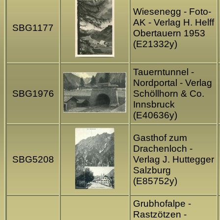
Wiesenegg - Foto-
AK - Verlag H. Helff
SBG1177
Obertauern 1953
(E21332y)
Tauerntunnel -
Nordportal - Verlag
SBG1976
Schöllhorn & Co.
Innsbruck
(E40636y)
Gasthof zum
Drachenloch -
SBG5208
Verlag J. Huttegger
Salzburg
(E85752y)
Grubhofalpe -
Rastzötzen -