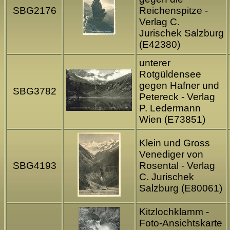
SBG2176
Reichenspitze -
Verlag C.
Jurischek Salzburg
(E42380)
unterer
Rotgüldensee
gegen Hafner und
SBG3782
Petereck - Verlag
P. Ledermann
Wien (E73851)
Klein und Gross
Venediger von
SBG4193
Rosental - Verlag
C. Jurischek
Salzburg (E80061)
Kitzlochklamm -
Foto-Ansichtskarte