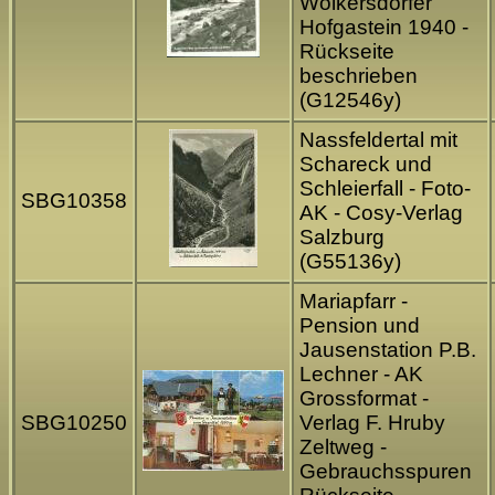
Wolkersdorfer
Hofgastein 1940 -
Rückseite
beschrieben
(G12546y)
Nassfeldertal mit
Schareck und
Schleierfall - Foto-
SBG10358
AK - Cosy-Verlag
Salzburg
(G55136y)
Mariapfarr -
Pension und
Jausenstation P.B.
Lechner - AK
Grossformat -
SBG10250
Verlag F. Hruby
Zeltweg -
Gebrauchsspuren