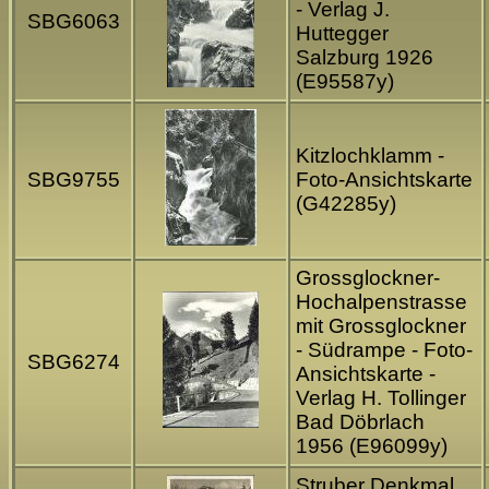
- Verlag J.
SBG6063
Huttegger
Salzburg 1926
(E95587y)
Kitzlochklamm -
SBG9755
Foto-Ansichtskarte
(G42285y)
Grossglockner-
Hochalpenstrasse
mit Grossglockner
- Südrampe - Foto-
SBG6274
Ansichtskarte -
Verlag H. Tollinger
Bad Döbrlach
1956 (E96099y)
Struber Denkmal