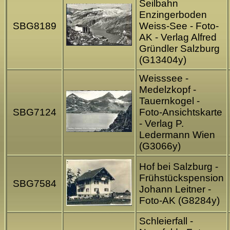
Seilbahn
Enzingerboden
SBG8189
Weiss-See - Foto-
AK - Verlag Alfred
Gründler Salzburg
(G13404y)
Weisssee -
Medelzkopf -
Tauernkogel -
SBG7124
Foto-Ansichtskarte
- Verlag P.
Ledermann Wien
(G3066y)
Hof bei Salzburg -
Frühstückspension
SBG7584
Johann Leitner -
Foto-AK (G8284y)
Schleierfall -