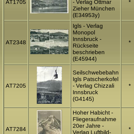
AT1705
- Verlag Ottmar
*
Zieher München
(E34953y)
Igls - Verlag
Monopol
Innsbruck -
AT2348
*
Rückseite
beschrieben
(E45944)
Seilschwebebahn
Igls Patscherkofel
AT7205
- Verlag Chizzali
*
Innsbruck
(G4145)
Hoher Habicht -
Fliegeraufnahme
20er Jahre -
AT7284
*
Verlag Luftbild-