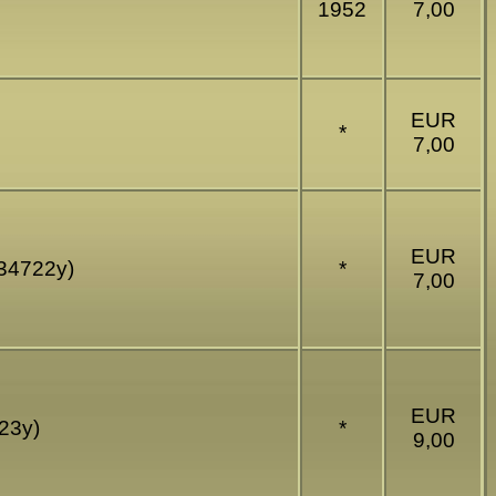
1952
7,00
EUR
*
7,00
EUR
G34722y)
*
7,00
EUR
723y)
*
9,00