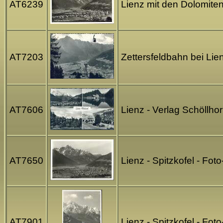
AT6239
Lienz mit den Dolomiten
AT7203
Zettersfeldbahn bei Lien
AT7606
Lienz - Verlag Schöllho
AT7650
Lienz - Spitzkofel - Fo
AT7901
Lienz - Spitzkofel - Fo