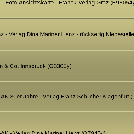
 - Foto-Ansichtskarte - Franck-Verlag Graz (E96054
z - Verlag Dina Mariner Lienz - rückseitig Klebestel
rn & Co. Innsbruck (G8305y)
to-AK 30er Jahre - Verlag Franz Schilcher Klagenfurt
to-AK - Verlag Dina Mariner Lienz (G7945y)