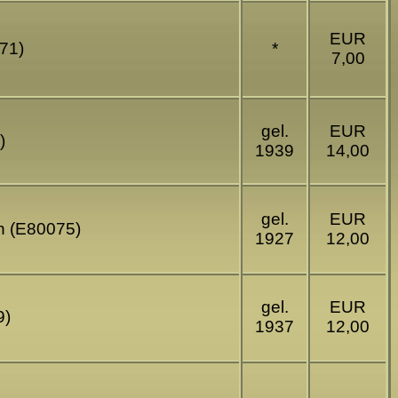
EUR
271)
*
7,00
gel.
EUR
)
1939
14,00
gel.
EUR
en (E80075)
1927
12,00
gel.
EUR
9)
1937
12,00