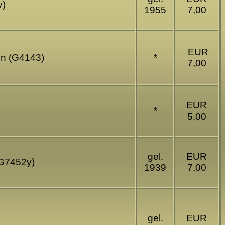
y)
1955
7,00
EUR
len (G4143)
*
7,00
EUR
*
5,00
gel.
EUR
 (G7452y)
1939
7,00
gel.
EUR