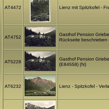
AT4472
Lienz mit Spitzkofel - 
Gasthof Pension Griebel
AT4752
Rückseite beschrieben
Gasthof Pension Griebel
AT5228
(E84558) (N)
AT6232
Lienz - Spitzkofel - Ver