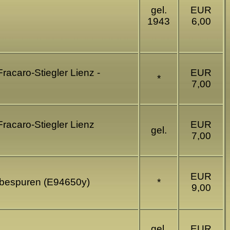
gel.
EUR
1943
6,00
racaro-Stiegler Lienz -
EUR
*
7,00
Fracaro-Stiegler Lienz
EUR
gel.
7,00
EUR
Klebespuren (E94650y)
*
9,00
gel.
EUR