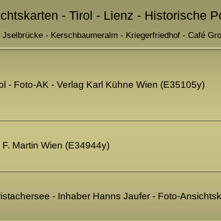
chtskarten - Tirol - Lienz - Historische 
- Jselbrücke - Kerschbaumeralm - Kriegerfriedhof - Café Gr
rol - Foto-AK - Verlag Karl Kühne Wien (E35105y)
g F. Martin Wien (E34944y)
ristachersee - Inhaber Hanns Jaufer - Foto-Ansichts