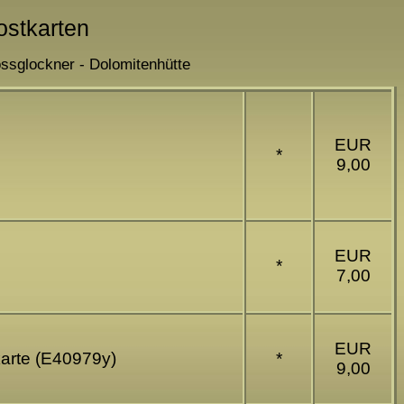
Postkarten
ossglockner - Dolomitenhütte
EUR
*
9,00
EUR
*
7,00
EUR
karte (E40979y)
*
9,00