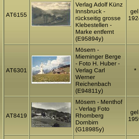
Verlag Adolf Künz
Innsbruck -
gel
AT6155
rückseitig grosse
192
Klebestellen -
Marke entfernt
(E95894y)
Mösern -
Mieminger Berge
- Foto H. Huber -
AT6301
Verlag Carl
*
Werner
Reichenbach
(E94811y)
Mösern - Menthof
- Verlag Foto
gel
AT8419
Rhomberg
195
Dornbirn
(G18985y)