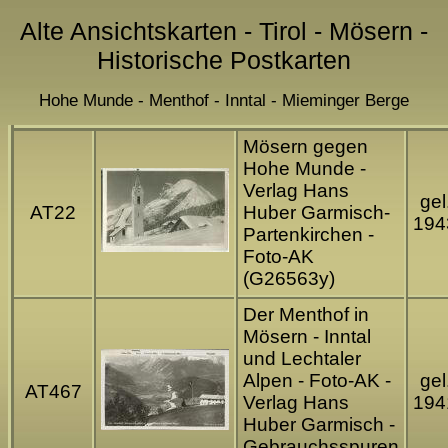
Alte Ansichtskarten - Tirol - Mösern -
Historische Postkarten
Hohe Munde - Menthof - Inntal - Mieminger Berge
Mösern gegen
Hohe Munde -
Verlag Hans
gel
AT22
Huber Garmisch-
194
Partenkirchen -
Foto-AK
(G26563y)
Der Menthof in
Mösern - Inntal
und Lechtaler
Alpen - Foto-AK -
gel
AT467
Verlag Hans
194
Huber Garmisch -
Gebrauchsspuren