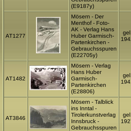
(E9187y)
Mösern - Der
Menthof - Foto-
AK - Verlag Hans
gel
AT1277
Huber Garmisch-
194
Partenkirchen -
Gebrauchsspuren
(E22705y)
Mösern - Verlag
Hans Huber
gel
AT1482
Garmisch-
194
Partenkirchen
(E28806)
Mösern - Talblick
ins Inntal -
Tirolerkunstverlag
gel
AT3846
Innsbruck -
192
Gebrauchsspuren