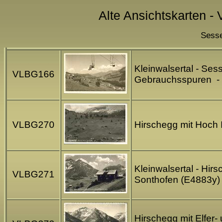
Alte Ansichtskarten - 
Sesse
Kleinwalsertal - Sess
VLBG166
Gebrauchsspuren - B
VLBG270
Hirschegg mit Hoch I
Kleinwalsertal - Hir
VLBG271
Sonthofen (E4883y)
Hirschegg mit Elfer-