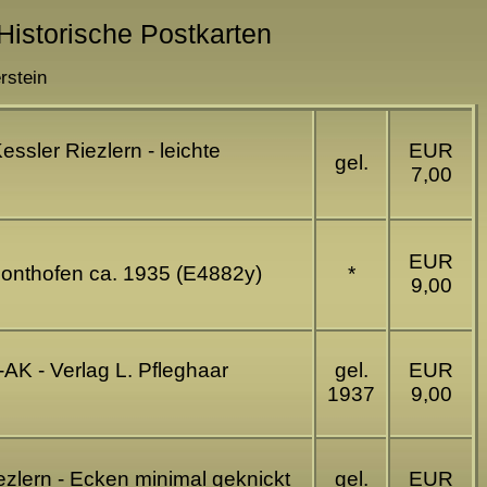
 Historische Postkarten
rstein
essler Riezlern - leichte
EUR
gel.
7,00
EUR
 Sonthofen ca. 1935 (E4882y)
*
9,00
-AK - Verlag L. Pfleghaar
gel.
EUR
1937
9,00
ezlern - Ecken minimal geknickt
gel.
EUR