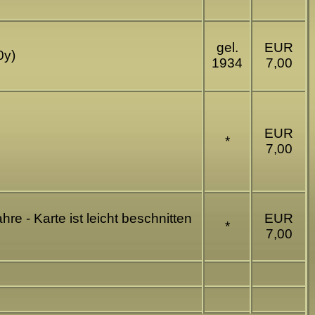
gel.
EUR
0y)
1934
7,00
EUR
*
7
,00
re - Karte ist leicht beschnitten
EUR
*
7,00