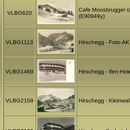
Cafe Moosbrugger üb
VLBG620
(E90949y)
VLBG1113
Hirschegg - Foto-AK 
VLBG1469
Hirschegg - Ifen-Ho
VLBG2159
Hirschegg - Kleinwal