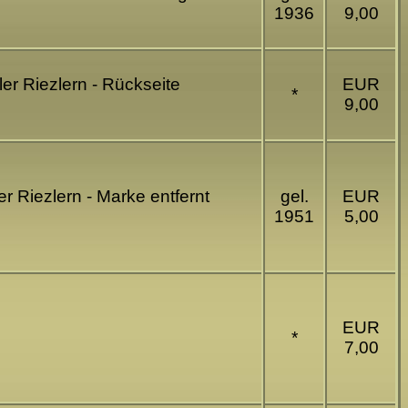
1936
9,00
ler Riezlern - Rückseite
EUR
*
9,00
r Riezlern - Marke entfernt
gel.
EUR
1951
5,00
EUR
*
7,00