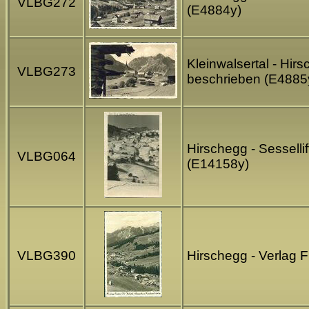
VLBG272
(E4884y)
Kleinwalsertal - Hir
VLBG273
beschrieben (E4885
Hirschegg - Sesselli
VLBG064
(E14158y)
VLBG390
Hirschegg - Verlag 