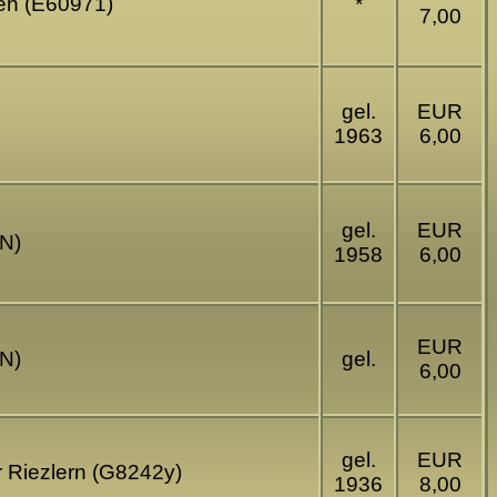
ben (E60971)
*
7,00
gel.
EUR
1963
6,00
gel.
EUR
(N)
1958
6,00
EUR
(N)
gel.
6,00
gel.
EUR
r Riezlern (G8242y)
1936
8,00