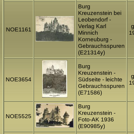
Burg
Kreuzenstein bei
Leobendorf -
Verlag Karl
g
NOE1161
Minnich
1
Korneuburg -
Gebrauchsspuren
(E21314y)
Burg
Kreuzenstein -
g
NOE3654
Südseite - leichte
1
Gebrauchsspuren
(E71586)
Burg
Kreuzenstein -
NOE5525
Foto-AK 1936
(E90985y)