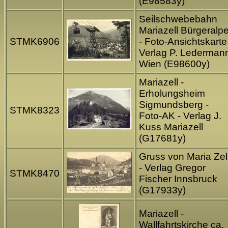
(E98583y)
Seilschwebebahn
Mariazell Bürgeralp
STMK6906
- Foto-Ansichtskarte
Verlag P. Lederman
Wien (E98600y)
Mariazell -
Erholungsheim
Sigmundsberg -
STMK8323
Foto-AK - Verlag J.
Kuss Mariazell
(G17681y)
Gruss von Maria Zel
- Verlag Gregor
STMK8470
Fischer Innsbruck
(G17933y)
Mariazell -
Wallfahrtskirche ca.