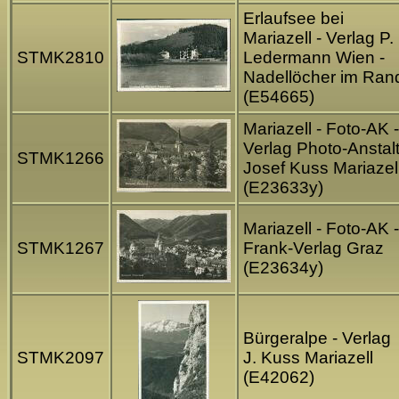
Erlaufsee bei
Mariazell - Verlag P.
STMK2810
Ledermann Wien -
Nadellöcher im Ran
(E54665)
Mariazell - Foto-AK -
Verlag Photo-Anstal
STMK1266
Josef Kuss Mariazel
(E23633y)
Mariazell - Foto-AK -
STMK1267
Frank-Verlag Graz
(E23634y)
Bürgeralpe - Verlag
STMK2097
J. Kuss Mariazell
(E42062)