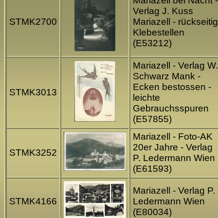
Mariazell bei Nacht -
Verlag J. Kuss
STMK2700
Mariazell - rückseitig
Klebestellen
(E53212)
Mariazell - Verlag W.
Schwarz Mank -
Ecken bestossen -
STMK3013
leichte
Gebrauchsspuren
(E57855)
Mariazell - Foto-AK
20er Jahre - Verlag
STMK3252
P. Ledermann Wien
(E61593)
Mariazell - Verlag P.
STMK4166
Ledermann Wien
(E80034)