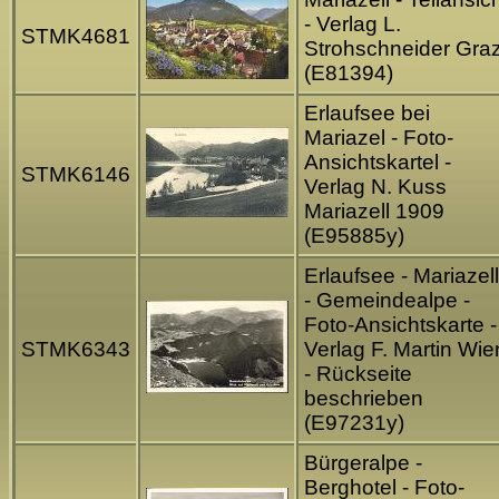
- Verlag L.
STMK4681
Strohschneider Gra
(E81394)
Erlaufsee bei
Mariazel - Foto-
Ansichtskartel -
STMK6146
Verlag N. Kuss
Mariazell 1909
(E95885y)
Erlaufsee - Mariazell
- Gemeindealpe -
Foto-Ansichtskarte -
STMK6343
Verlag F. Martin Wie
- Rückseite
beschrieben
(E97231y)
Bürgeralpe -
Berghotel - Foto-