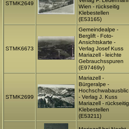
Verlag P. Lederman
STMK2649
Wien - rückseitig
Klebestellen
(E53165)
Gemeindealpe -
Berglift - Foto-
Ansichtskarte -
STMK6673
Verlag Josef Kuss
Mariazell - leichte
Gebrauchsspuren
(E97469y)
Mariazell -
Bürgeralpe -
Hochschwabausblic
STMK2699
- Verlag J. Kuss
Mariazell - rückseitig
Klebestellen
(E53211)