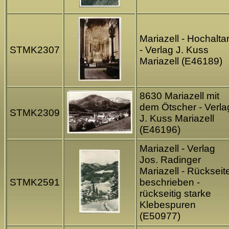
Mariazell - Hochalta
STMK2307
- Verlag J. Kuss
Mariazell (E46189)
8630 Mariazell mit
dem Ötscher - Verla
STMK2309
J. Kuss Mariazell
(E46196)
Mariazell - Verlag
Jos. Radinger
Mariazell - Rückseit
STMK2591
beschrieben -
rückseitig starke
Klebespuren
(E50977)