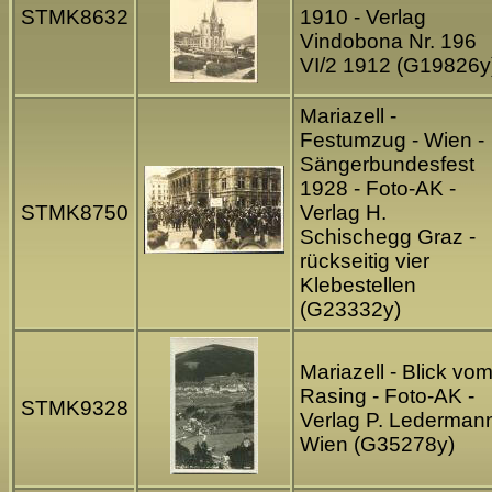
STMK8632
1910 - Verlag
Vindobona Nr. 196
VI/2 1912 (G19826y
Mariazell -
Festumzug - Wien -
Sängerbundesfest
1928 - Foto-AK -
STMK8750
Verlag H.
Schischegg Graz -
rückseitig vier
Klebestellen
(G23332y)
Mariazell - Blick vo
Rasing - Foto-AK -
STMK9328
Verlag P. Lederman
Wien (G35278y)