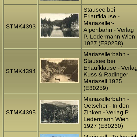
Stausee bei
Erlaufklause -
Mariazeller-
STMK4393
Alpenbahn - Verlag
P. Ledermann Wien
1927 (E80258)
Mariazellerbahn -
Stausee bei
Erlaufklause - Verla
STMK4394
Kuss & Radinger
Mariazell 1925
(E80259)
Mariazellerbahn -
Oetscher - In den
STMK4395
Zinken - Verlag P.
Ledermann Wien
1927 (E80260)
Mariazell - Teilansic