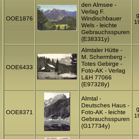
den Almsee -
Verlag F.
g
OOE1876
Windischbauer
1
Wels - leichte
Gebrauchsspuren
(E38331y)
Almtaler Hütte -
M. Schermberg -
Totes Gebirge -
OOE6433
Foto-AK - Verlag
L&H 77066
(E97328y)
Almtal -
Deutsches Haus -
g
OOE8371
Foto-AK - leichte
1
Gebrauchsspuren
(G17734y)