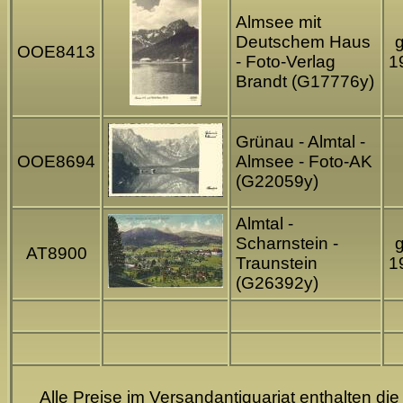
Almsee mit
Deutschem Haus
g
OOE8413
- Foto-Verlag
1
Brandt (G17776y)
Grünau - Almtal -
OOE8694
Almsee - Foto-AK
(G22059y)
Almtal -
Scharnstein -
g
AT8
900
Traunstein
1
(G26392y)
Alle Preise im Versandantiquariat enthalten die