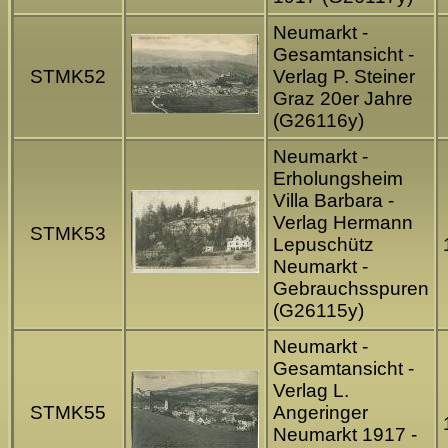
Neumarkt -
Gesamtansicht -
STMK52
Verlag P. Steiner
Graz 20er Jahre
(G261
16
y)
Neumarkt -
Erholungsheim
Villa Barbara -
Verlag Hermann
STMK53
Lepuschütz
Neumarkt -
Gebrauchsspuren
(G261
1
5y)
Neumarkt -
Gesamtansicht -
Verlag L.
STMK55
Angeringer
Neumarkt 1917 -