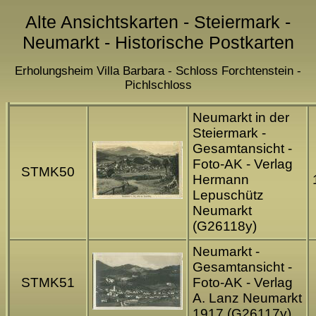
Alte Ansichtskarten - Steiermark -
Neumarkt - Historische Postkarten
Erholungsheim Villa Barbara - Schloss Forchtenstein -
Pichlschloss
Neumarkt in der
Steiermark -
Gesamtansicht -
Foto-AK - Verlag
STMK50
Hermann
Lepuschütz
Neumarkt
(G261
18
y)
Neumarkt -
Gesamtansicht -
STMK51
Foto-AK - Verlag
A. Lanz Neumarkt
1917 (G261
17
y)