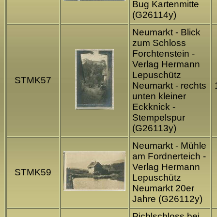
Bug Kartenmitte
(G261
14
y)
Neumarkt - Blick
zum Schloss
Forchtenstein -
Verlag Hermann
Lepuschütz
STMK57
Neumarkt - rechts
unten kleiner
Eckknick -
Stempelspur
(G261
13
y)
Neumarkt - Mühle
am Fordnerteich -
Verlag Hermann
STMK59
Lepuschütz
Neumarkt 20er
Jahre (G261
12
y)
Pichlschloss bei