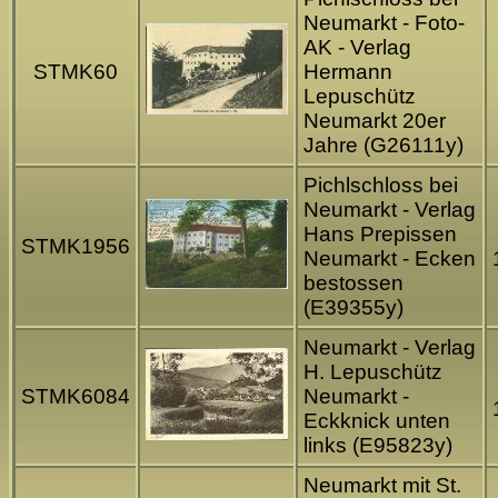
Neumarkt - Foto-
AK - Verlag
STMK60
Hermann
Lepuschütz
Neumarkt 20er
Jahre (G261
11
y)
Pichlschloss bei
Neumarkt - Verlag
Hans Prepissen
STMK1956
Neumarkt - Ecken
bestossen
(E39355y)
Neumarkt - Verlag
H. Lepuschütz
STMK6084
Neumarkt -
Eckknick unten
links (E95823y)
Neumarkt mit St.