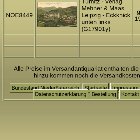
Türnitz - Verlag
Mehner & Maas
g
NOE8449
Leipzig - Eckknick
1
unten links
(G17901y)
Alle Preise im Versandantiquariat enthalten die
hinzu kommen noch die Versandkoste
Bundesland Niederösterreich
Startseite
Impressum
Datenschutzerklärung
Bestellung
Kontakt