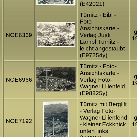
(E42021)
Türnitz - Eibl -
Foto-
Ansichtskarte -
g
NOE6369
Verlag Justi
1
Lampl Türnitz -
leicht angestaubt
(E97254y)
Türnitz - Foto-
Ansichtskarte -
g
NOE6966
Verlag Foto-
1
Wagner Lilienfeld
(E98825y)
Türnitz mit Berglift
- Verlag Foto-
Wagner Lilienfend
g
NOE7192
- kleiner Eckknick
1
unten links