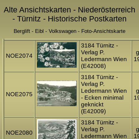
Alte Ansichtskarten - Niederösterreich
- Türnitz - Historische Postkarten
Berglift - Eibl - Volkswagen - Foto-Ansichtskarte
3184 Türnitz -
Verlag P.
g
NOE2074
Ledermann Wien
1
(E42008)
3184 Türnitz -
Verlag P.
Ledermann Wien
g
NOE2075
- Ecken minimal
1
geknickt
(E42009)
3184 Türnitz -
Verlag P.
g
NOE2080
Ledermann Wien
1