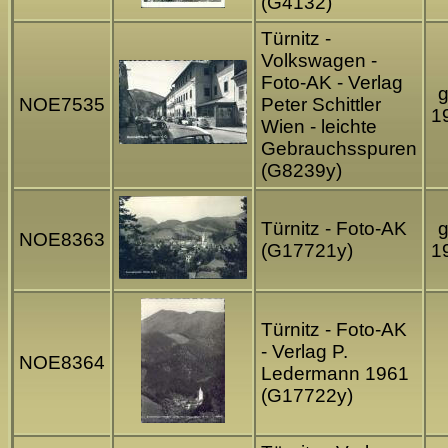
(G4132)
Türnitz -
Volkswagen -
Foto-AK - Verlag
g
NOE7535
Peter Schittler
1
Wien - leichte
Gebrauchsspuren
(G8239y)
Türnitz - Foto-AK
g
NOE8363
(G17721y)
1
Türnitz - Foto-AK
- Verlag P.
NOE8364
Ledermann 1961
(G17722y)