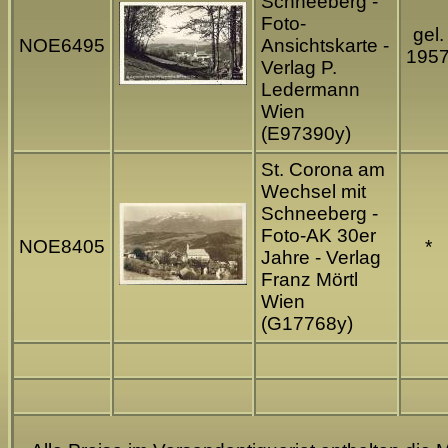
Schneeberg -
Foto-
gel.
NOE6495
Ansichtskarte -
195
Verlag P.
Ledermann
Wien
(E97390y)
St. Corona am
Wechsel mit
Schneeberg -
Foto-AK 30er
NOE8405
*
Jahre - Verlag
Franz Mörtl
Wien
(G17768y)