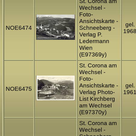
St. Corona am
Wechsel -
Foto-
Ansichtskarte -
gel.
NOE6474
Schneeberg -
196
Verlag P.
Ledermann
Wien
(E97369y)
St. Corona am
Wechsel -
Foto-
Ansichtskarte -
gel.
NOE6475
Verlag Photo-
196
List Kirchberg
am Wechsel
(E97370y)
St. Corona am
Wechsel -