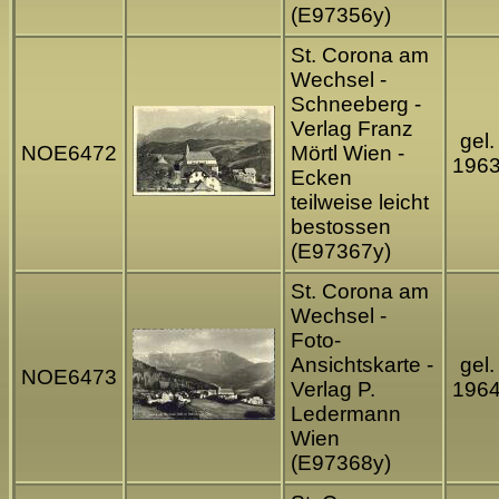
(E97356y)
St. Corona am
Wechsel -
Schneeberg -
Verlag Franz
gel.
NOE6472
Mörtl Wien -
196
Ecken
teilweise leicht
bestossen
(E97367y)
St. Corona am
Wechsel -
Foto-
Ansichtskarte -
gel.
NOE6473
Verlag P.
196
Ledermann
Wien
(E97368y)