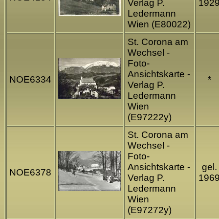
Verlag P.
192
Ledermann
Wien (E80022)
St. Corona am
Wechsel -
Foto-
Ansichtskarte -
NOE6334
*
Verlag P.
Ledermann
Wien
(E97222y)
St. Corona am
Wechsel -
Foto-
Ansichtskarte -
gel.
NOE6378
Verlag P.
196
Ledermann
Wien
(E97272y)