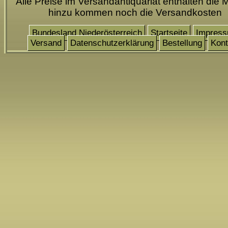
Alle Preise im Versandantiquariat enthalten die 
hinzu kommen noch die Versandkosten
Bundesland Niederösterreich
Startseite
Impres
Versand
Datenschutzerklärung
Bestellung
Kont