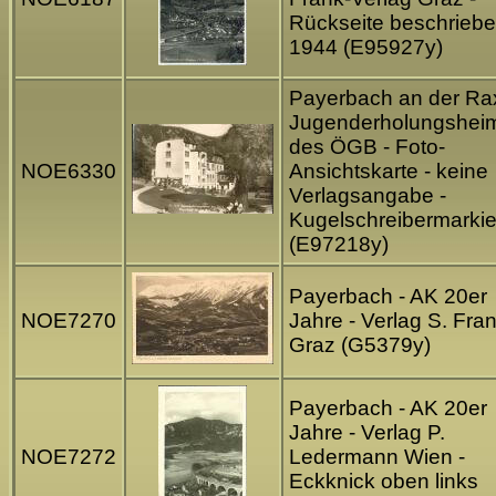
Rückseite beschrieb
1944 (E95927y)
Payerbach an der Rax
Jugenderholungshei
des ÖGB - Foto-
NOE6330
Ansichtskarte - keine
Verlagsangabe -
Kugelschreibermarki
(E97218y)
Payerbach - AK 20er
NOE7270
Jahre - Verlag S. Fra
Graz (G5379y)
Payerbach - AK 20er
Jahre - Verlag P.
NOE7272
Ledermann Wien -
Eckknick oben links