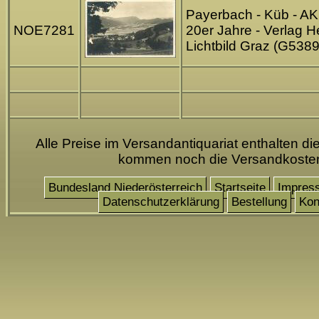
Payerbach - Küb - AK
NOE7281
20er Jahre - Verlag He
Lichtbild Graz (G5389
Alle Preise im Versandantiquariat enthalten di
kommen noch die Versandkoste
Bundesland Niederösterreich
Startseite
Impres
Datenschutzerklärung
Bestellung
Kon