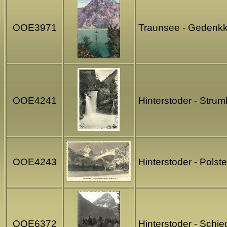
OOE3971
Traunsee - Gedenkk
OOE4241
Hinterstoder - Stru
OOE4243
Hinterstoder - Polst
OOE6372
Hinterstoder - Schi