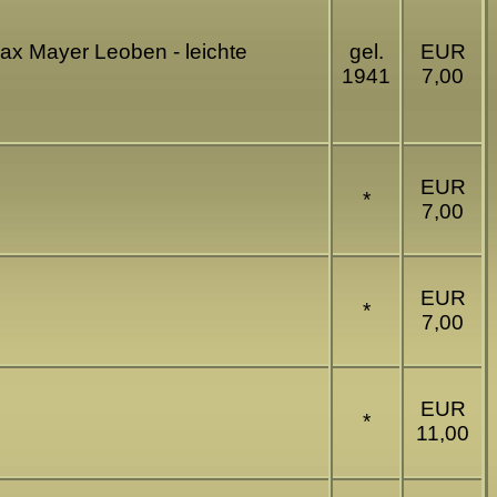
ax Mayer Leoben - leichte
gel.
EUR
1941
7,00
EUR
*
7,00
EUR
*
7,00
EUR
*
11,00