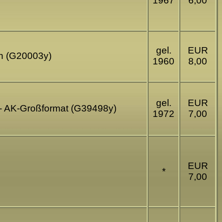
1967
6,00
gel.
EUR
rn (G20003y)
1960
8,00
gel.
EUR
 - AK-Großformat (G39498y)
1972
7,00
EUR
*
7,00