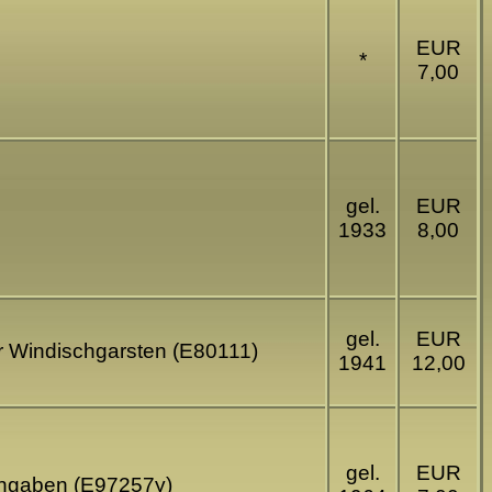
EUR
*
7,00
gel.
EUR
1933
8,00
gel.
EUR
ter Windischgarsten (E80111)
1941
12,00
gel.
EUR
sangaben (E97257y)