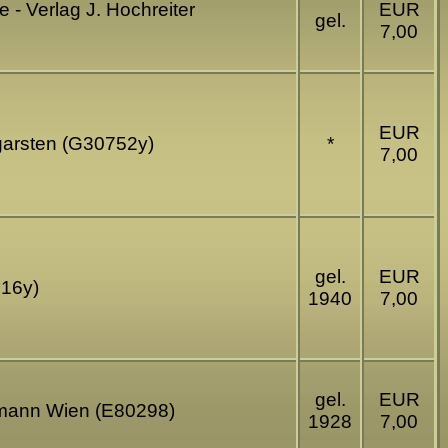
- Verlag J. Hochreiter
EUR
gel.
7,00
EUR
hgarsten (G30752y)
*
7,00
gel.
EUR
816y)
1940
7,00
gel.
EUR
ermann Wien (E80298)
1928
7,00