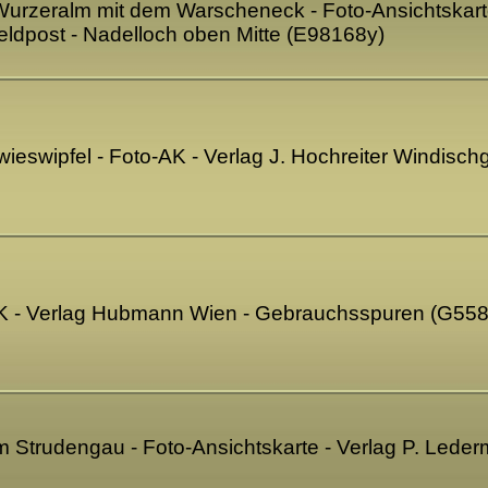
Wurzeralm mit dem Warscheneck - Foto-Ansichtskarte 
eldpost - Nadelloch oben Mitte (E98168y)
wieswipfel - Foto-AK - Verlag J. Hochreiter Windisc
AK - Verlag Hubmann Wien - Gebrauchsspuren (G55
m Strudengau - Foto-Ansichtskarte - Verlag P. Led