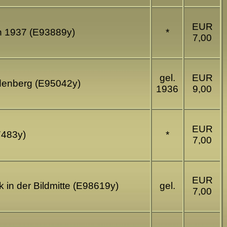
EUR
en 1937 (E93889y)
*
7,00
gel.
EUR
idenberg (E95042y)
1936
9,00
EUR
7483y)
*
7,00
EUR
k in der Bildmitte (E98619y)
gel.
7,00