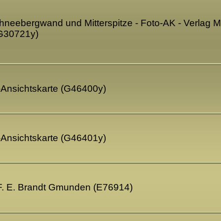
neebergwand und Mitterspitze - Foto-AK - Verlag M
G30721y)
-Ansichtskarte (G46400y)
-Ansichtskarte (G46401y)
 F. E. Brandt Gmunden (E76914)