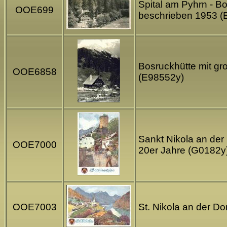
Spital am Pyhrn - Bo
OOE699
beschrieben 1953 (
Bosruckhütte mit gr
OOE6858
(E98552y)
Sankt Nikola an der
OOE7000
20er Jahre (G0182y
OOE7003
St. Nikola an der D