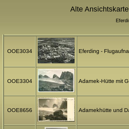
Alte Ansichtskart
Eferd
OOE3034
Eferding - Flugauf
OOE3304
Adamek-Hütte mit G
OOE8656
Adamekhütte und Dac