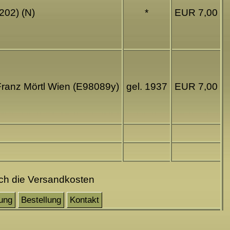
202) (N)
*
EUR 7,00
Franz Mörtl Wien (E98089y)
gel. 1937
EUR 7,00
och die Versandkosten
ung
Bestellung
Kontakt