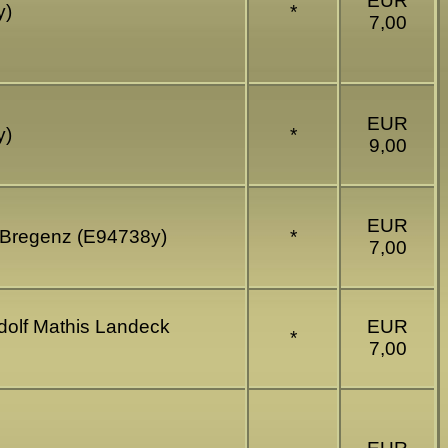
EUR
y)
*
7,00
EUR
y)
*
9,00
EUR
au Bregenz (E94738y)
*
7,00
udolf Mathis Landeck
EUR
*
7,00