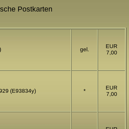
rische Postkarten
EUR
)
gel.
7,00
EUR
 1929 (E93834y)
*
7,00