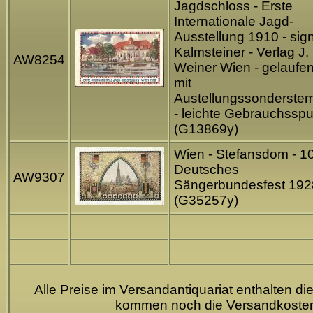
Jagdschloss - Erste
Internationale Jagd-
Ausstellung 1910 - sign
Kalmsteiner - Verlag J.
AW8254
Weiner Wien - gelaufe
mit
Austellungssonderste
- leichte Gebrauchssp
(G13869y)
Wien - Stefansdom - 10
Deutsches
AW9307
Sängerbundesfest 192
(G35257y)
Alle Preise im Versandantiquariat enthalten di
kommen noch die Versandkoste