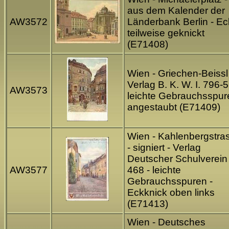
aus dem Kalender der
AW3572
Länderbank Berlin - E
teilweise geknickt
(E71408)
Wien - Griechen-Beissl
Verlag B. K. W. I. 796-5
AW3573
leichte Gebrauchsspur
angestaubt (E71409)
Wien - Kahlenbergstra
- signiert - Verlag
Deutscher Schulverein 
AW3577
468 - leichte
Gebrauchsspuren -
Eckknick oben links
(E71413)
Wien - Deutsches