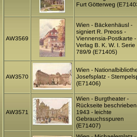
Furt Götterweg (E7140
Wien - Bäckenhäusl -
signiert R. Preoss -
AW3569
Viennensia-Postkarte -
Verlag B. K. W. I. Serie
789/9 (E71405)
Wien - Nationalbiblioth
AW3570
Josefsplatz - Stempels
(E71406)
Wien - Burgtheater -
Rückseite beschrieben
AW3571
1943 - leichte
Gebrauchsspuren
(E71407)
Wien - Michaelerplatz -