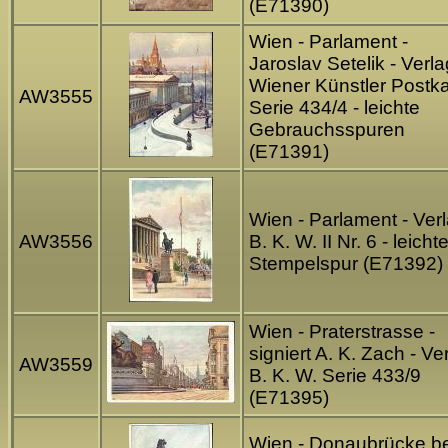
(E71390)
Wien - Parlament -
Jaroslav Setelik - Verla
Wiener Künstler Postka
AW3555
Serie 434/4 - leichte
Gebrauchsspuren
(E71391)
Wien - Parlament - Ver
AW3556
B. K. W. II Nr. 6 - leicht
Stempelspur (E71392)
Wien - Praterstrasse -
signiert A. K. Zach - Ve
AW3559
B. K. W. Serie 433/9
(E71395)
Wien - Donaubrücke be