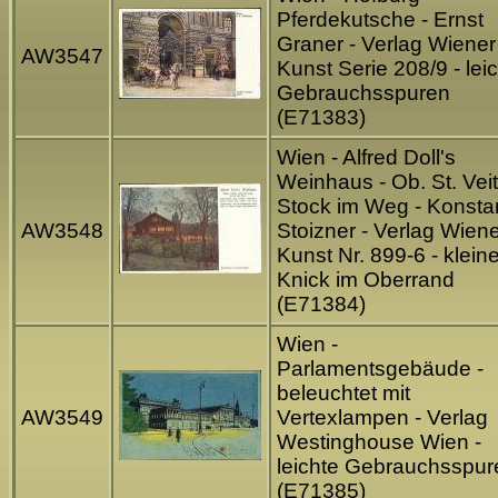
Pferdekutsche - Ernst
Graner - Verlag Wiener
AW3547
Kunst Serie 208/9 - lei
Gebrauchsspuren
(E71383)
Wien - Alfred Doll's
Weinhaus - Ob. St. Veit
Stock im Weg - Konsta
AW3548
Stoizner - Verlag Wien
Kunst Nr. 899-6 - kleine
Knick im Oberrand
(E71384)
Wien -
Parlamentsgebäude -
beleuchtet mit
AW3549
Vertexlampen - Verlag
Westinghouse Wien -
leichte Gebrauchsspur
(E71385)