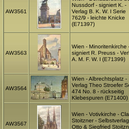
Nussdorf - signiert K. -
AW3561
Verlag B. K. W. I Serie
762/9 - leichte Knicke
(E71397)
Wien - Minoritenkirche 
AW3563
signiert R. Preuss - Ver
A. M. F. W. I (E71399)
Wien - Albrechtsplatz -
Verlag Theo Stroefer S
AW3564
474 No. 8 - rückseitig
Klebespuren (E71400)
Wien - Votivkirche - Cl
Stoitzner - Selbstverlag
AW3567
Otto & Siegfried Stoitz