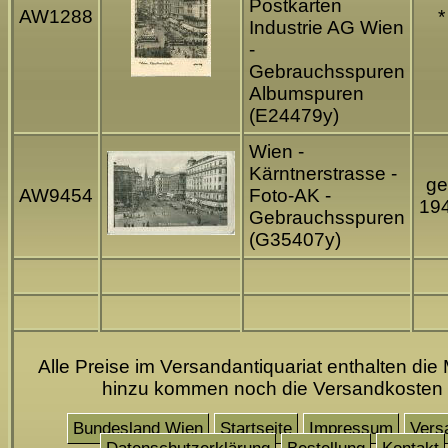
Postkarten
AW1288
*
Industrie AG Wien
-
Gebrauchsspuren
Albumspuren
(E24479y)
Wien -
Kärntnerstrasse -
ge
AW9454
Foto-AK -
19
Gebrauchsspuren
(G35407y)
Alle Preise im Versandantiquariat enthalten die 
hinzu kommen noch die Versandkosten
Bundesland Wien
Startseite
Impressum
Vers