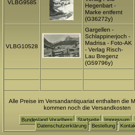
VLBG9585
Hegenbart -
Marke entfernt
(G36272y)
Gargellen -
Schlappinerjoch -
Madrisa - Foto-AK
VLBG10528
- Verlag Risch-
Lau Bregenz
(G59796y)
Alle Preise im Versandantiquariat enthalten die M
kommen noch die Versandkosten
Bundesland Vorarlberg
Startseite
Impressum
Datenschutzerklärung
Bestellung
Kontak