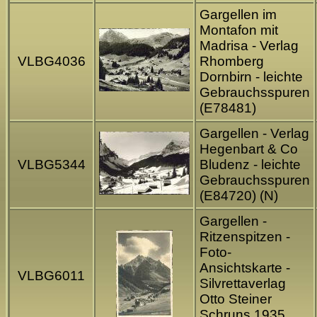
Gargellen im
Montafon mit
Madrisa - Verlag
VLBG4036
Rhomberg
Dornbirn - leichte
Gebrauchsspuren
(E78481)
Gargellen - Verlag
Hegenbart & Co
VLBG5344
Bludenz - leichte
Gebrauchsspuren
(E84720) (N)
Gargellen -
Ritzenspitzen -
Foto-
Ansichtskarte -
VLBG6011
Silvrettaverlag
Otto Steiner
Schruns 1935