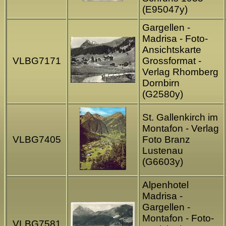
(E95047y)
Gargellen -
Madrisa - Foto-
Ansichtskarte
VLBG7171
Grossformat -
Verlag Rhomberg
Dornbirn
(G2580y)
St. Gallenkirch im
Montafon - Verlag
VLBG7405
Foto Branz
Lustenau
(G6603y)
Alpenhotel
Madrisa -
Gargellen -
Montafon - Foto-
VLBG7581