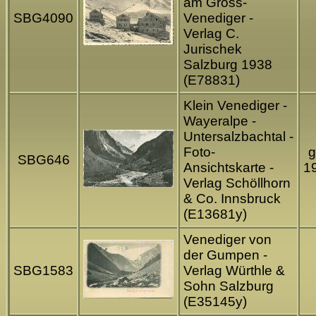
am Gross-
SBG4090
Venediger -
Verlag C.
Jurischek
Salzburg 1938
(E78831)
Klein Venediger -
Wayeralpe -
Untersalzbachtal -
Foto-
g
SBG646
Ansichtskarte -
1
Verlag Schöllhorn
& Co. Innsbruck
(E13681y)
Venediger von
der Gumpen -
SBG1583
Verlag Würthle &
Sohn Salzburg
(E35145y)