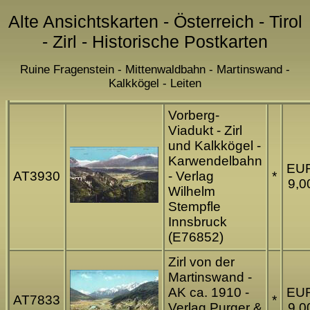
Alte Ansichtskarten - Österreich - Tirol
- Zirl - Historische Postkarten
Ruine Fragenstein - Mittenwaldbahn - Martinswand -
Kalkkögel - Leiten
Vorberg-
Viadukt - Zirl
und Kalkkögel -
Karwendelbahn
EU
AT3930
- Verlag
*
9,0
Wilhelm
Stempfle
Innsbruck
(E76852)
Zirl von der
Martinswand -
AK ca. 1910 -
EU
AT7833
*
Verlag Purger &
9,0