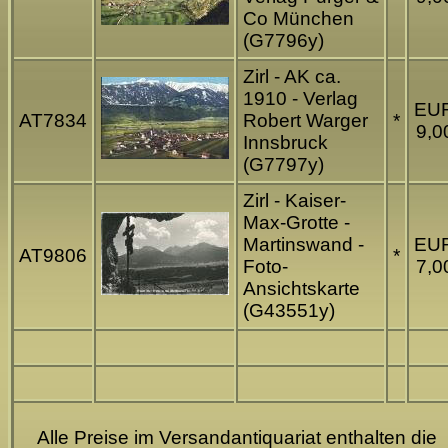
Co München
(G7796y)
Zirl - AK ca.
1910 - Verlag
EU
AT7834
Robert Warger
*
9,0
Innsbruck
(G7797y)
Zirl - Kaiser-
Max-Grotte -
Martinswand -
EU
AT9806
*
Foto-
7,0
Ansichtskarte
(G43551y)
Alle Preise im Versandantiquariat enthalten die