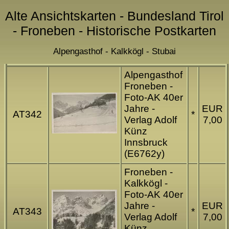
Alte Ansichtskarten - Bundesland Tirol
- Froneben - Historische Postkarten
Alpengasthof - Kalkkögl - Stubai
Alpengasthof
Froneben -
Foto-AK 40er
Jahre -
EUR
AT342
*
Verlag Adolf
7,00
Künz
Innsbruck
(E6762y)
Froneben -
Kalkkögl -
Foto-AK 40er
Jahre -
EUR
AT343
*
Verlag Adolf
7,00
Künz