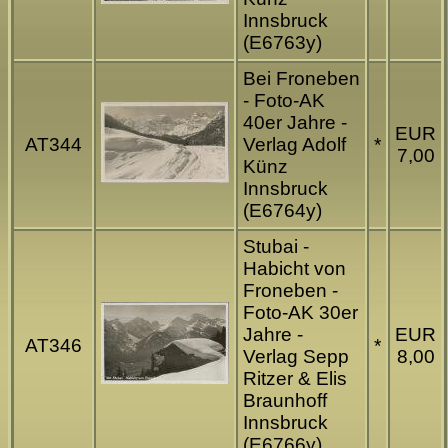
Innsbruck
(E6763y)
Bei Froneben
- Foto-AK
40er Jahre -
EUR
AT344
Verlag Adolf
*
7,00
Künz
Innsbruck
(E6764y)
Stubai -
Habicht von
Froneben -
Foto-AK 30er
Jahre -
EUR
AT346
*
Verlag Sepp
8,00
Ritzer & Elis
Braunhoff
Innsbruck
(E6766y)