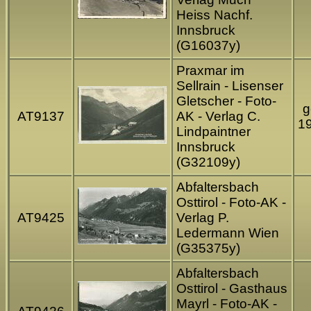
Heiss Nachf.
Innsbruck
(G16037y)
Praxmar im
Sellrain - Lisenser
Gletscher - Foto-
g
AT9137
AK - Verlag C.
1
Lindpaintner
Innsbruck
(G32109y)
Abfaltersbach
Osttirol - Foto-AK -
AT9425
Verlag P.
Ledermann Wien
(G35375y)
Abfaltersbach
Osttirol - Gasthaus
Mayrl - Foto-AK -