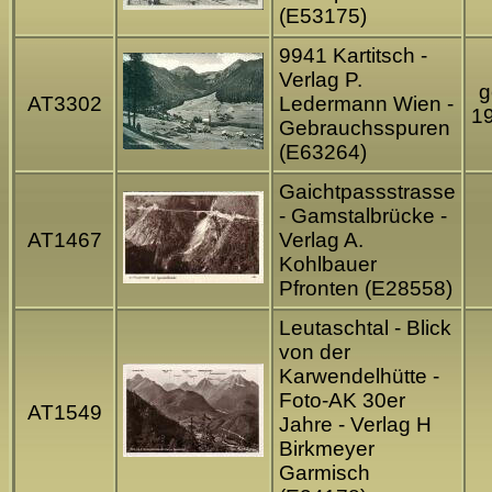
(E53175)
9941 Kartitsch -
Verlag P.
g
AT3302
Ledermann Wien -
1
Gebrauchsspuren
(E63264)
Gaichtpassstrasse
- Gamstalbrücke -
AT1467
Verlag A.
Kohlbauer
Pfronten (E28558)
Leutaschtal - Blick
von der
Karwendelhütte -
Foto-AK 30er
AT1549
Jahre - Verlag H
Birkmeyer
Garmisch