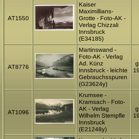
Kaiser
Maximillians-
AT1550
Grotte - Foto-AK -
Verlag Chizzali
Innsbruck
(E34185)
Martinswand -
Foto-AK - Verlag
Ad. Künz
g
AT8776
Innsbruck - leichte
1
Gebrauchsspuren
(G23624y)
Krumsee -
Kramsach - Foto-
AK - Verlag
g
AT1096
Wilhelm Stempfle
1
Innsbruck
(E21248y)