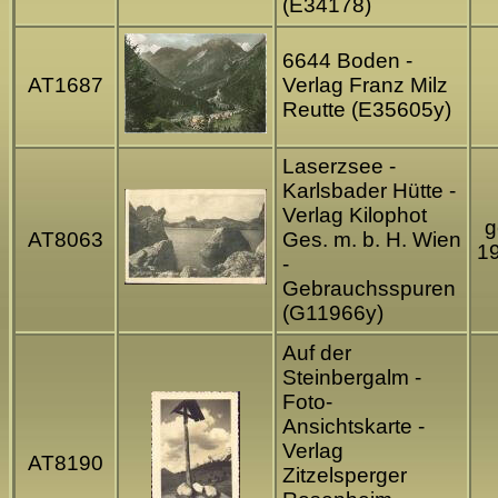
(E34178)
6644 Boden -
AT1687
Verlag Franz Milz
Reutte (E35605y)
Laserzsee -
Karlsbader Hütte -
Verlag Kilophot
g
AT8063
Ges. m. b. H. Wien
1
-
Gebrauchsspuren
(G11966y)
Auf der
Steinbergalm -
Foto-
Ansichtskarte -
Verlag
AT8190
Zitzelsperger