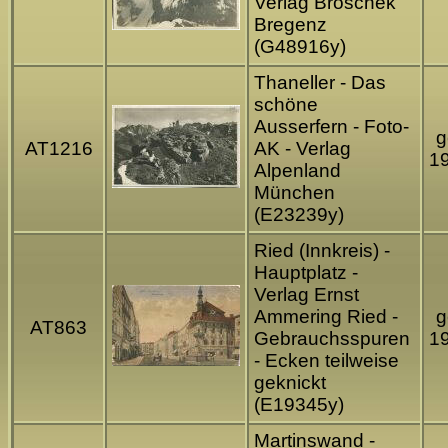
Verlag Broschek
Bregenz
(G48916y)
Thaneller - Das
schöne
Ausserfern - Foto-
g
AT1216
AK - Verlag
1
Alpenland
München
(E23239y)
Ried (Innkreis) -
Hauptplatz -
Verlag Ernst
Ammering Ried -
g
AT863
Gebrauchsspuren
1
- Ecken teilweise
geknickt
(E19345y)
Martinswand -