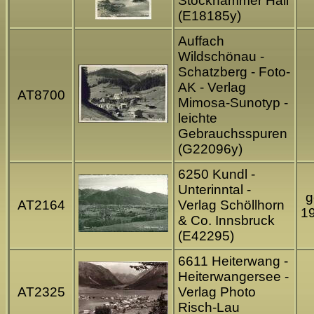
Stockhammer Hall
(E18185y)
Auffach
Wildschönau -
Schatzberg - Foto-
AK - Verlag
AT8700
Mimosa-Sunotyp -
leichte
Gebrauchsspuren
(G22096y)
6250 Kundl -
Unterinntal -
g
AT2164
Verlag Schöllhorn
1
& Co. Innsbruck
(E42295)
6611 Heiterwang -
Heiterwangersee -
AT2325
Verlag Photo
Risch-Lau