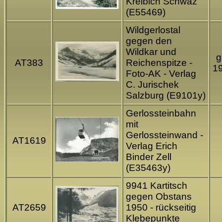
Kreibich Schwaz
(E55469)
Wildgerlostal
gegen den
Wildkar und
g
AT383
Reichenspitze -
1
Foto-AK - Verlag
C. Jurischek
Salzburg (E9101y)
Gerlossteinbahn
mit
Gerlossteinwand -
AT1619
Verlag Erich
Binder Zell
(E35463y)
9941 Kartitsch
gegen Obstans
AT2659
1950 - rückseitig
Klebepunkte