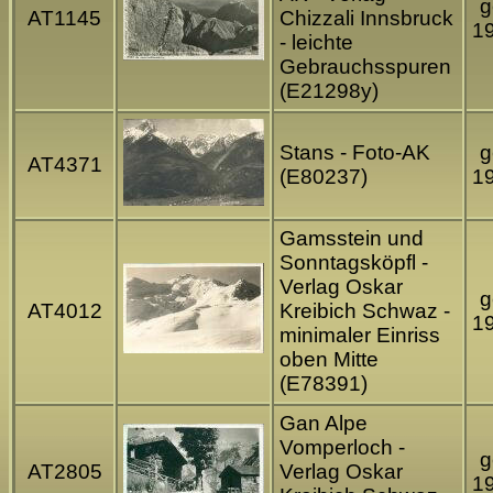
g
AT1145
Chizzali Innsbruck
1
- leichte
Gebrauchsspuren
(E21298y)
Stans - Foto-AK
g
AT4371
(E80237)
1
Gamsstein und
Sonntagsköpfl -
Verlag Oskar
g
AT4012
Kreibich Schwaz -
1
minimaler Einriss
oben Mitte
(E78391)
Gan Alpe
Vomperloch -
g
AT2805
Verlag Oskar
1