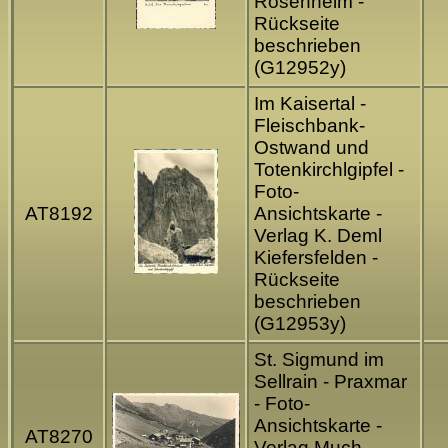
Rosenheim -
Rückseite
beschrieben
(G12952y)
Im Kaisertal -
Fleischbank-
Ostwand und
Totenkirchlgipfel -
Foto-
AT8192
Ansichtskarte -
Verlag K. Deml
Kiefersfelden -
Rückseite
beschrieben
(G12953y)
St. Sigmund im
Sellrain - Praxmar
- Foto-
Ansichtskarte -
AT8270
Verlag Much