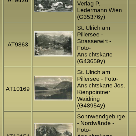
AT9426
Verlag P.
Ledermann Wien
(G35376y)
St. Ulrich am
Pillersee -
Strasserwirt -
AT9863
Foto-
Ansichtskarte
(G43659y)
St. Ulrich am
Pillersee - Foto-
Ansichtskarte Jos.
AT10169
Kienpointner
Waidring
(G48954y)
Sonnwendgebirge
- Nordwände -
Foto-