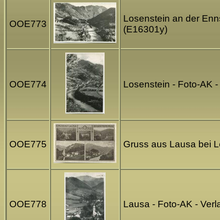
Losenstein an der Enns
OOE773
(E16301y)
OOE774
Losenstein - Foto-AK -
OOE775
Gruss aus Lausa bei Lo
OOE778
Lausa - Foto-AK - Ver