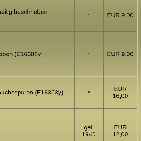
seitig beschrieben
*
EUR 9,00
rieben (E16302y)
*
EUR 9,00
EUR
brauchsspuren (E16303y)
*
16,00
gel.
EUR
1940
12,00