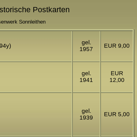
istorische Postkarten
senwerk Sonnleithen
gel.
294y)
EUR 9,00
1957
gel.
EUR
1941
12,00
gel.
EUR 5,00
1939