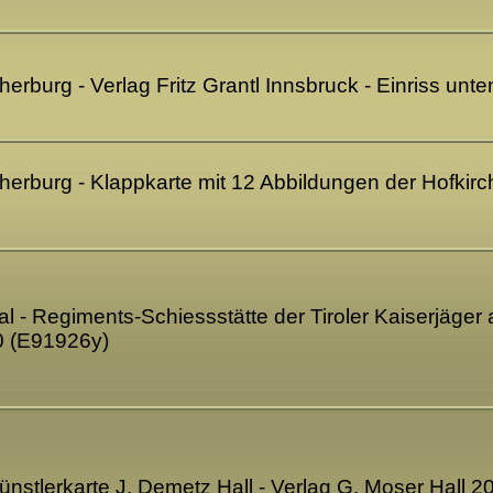
erburg - Verlag Fritz Grantl Innsbruck - Einriss unt
erburg - Klappkarte mit 12 Abbildungen der Hofkirche
- Regiments-Schiessstätte der Tiroler Kaiserjäger a
0 (E91926y)
 Künstlerkarte J. Demetz Hall - Verlag G. Moser Hall 