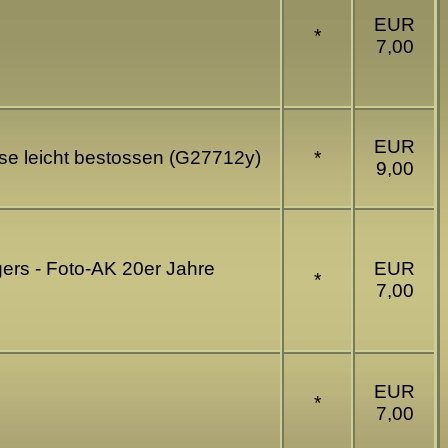
EUR
*
7,00
EUR
ise leicht bestossen (G27712y)
*
9,00
gers - Foto-AK 20er Jahre
EUR
*
7,00
EUR
*
7,00