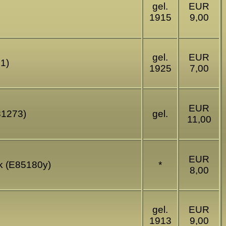
gel.
EUR
1915
9,00
gel.
EUR
71)
1925
7,00
EUR
81273)
gel.
11,00
EUR
ck (E85180y)
*
8,00
gel.
EUR
1913
9,00