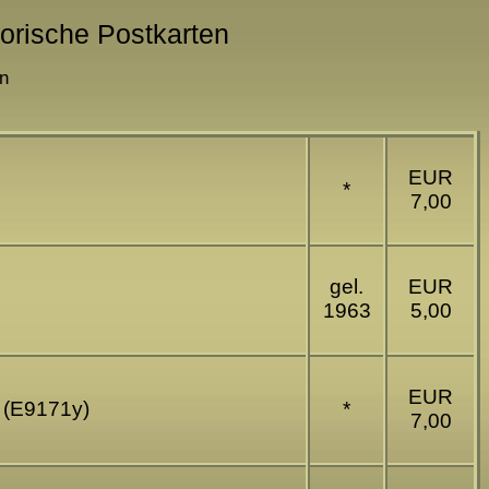
storische Postkarten
en
EUR
*
7,00
gel.
EUR
1963
5,00
EUR
k (E9171y)
*
7,00