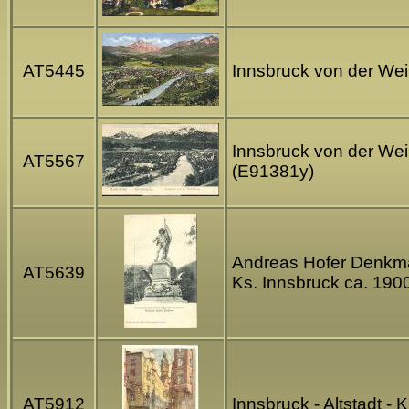
AT5445
Innsbruck von der Weih
Innsbruck von der Weih
AT5567
(E91381y)
Andreas Hofer Denkmal 
AT5639
Ks. Innsbruck ca. 190
AT5912
Innsbruck - Altstadt -