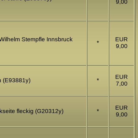
9,00
g Wilhelm Stempfle Innsbruck
EUR
*
9,00
EUR
n (E93881y)
*
7,00
EUR
kseite fleckig (G20312y)
*
9,00