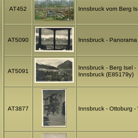
AT452
Innsbruck vom Berg Is
AT5090
Innsbruck - Panorama 
Innsbruck - Berg Isel 
AT5091
Innsbruck (E85179y)
AT3877
Innsbruck - Ottoburg -