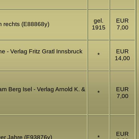
gel.
EUR
en rechts (E88868y)
1915
7,00
 - Verlag Fritz Gratl Innsbruck
EUR
*
14,00
m Berg Isel - Verlag Arnold K. &
EUR
*
7,00
EUR
20er Jahre (E93876y)
*