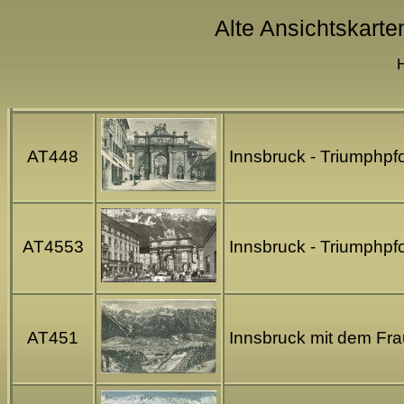
Alte Ansichtskarten
H
AT448
Innsbruck - Triumphpfo
AT4553
Innsbruck - Triumphpfo
AT451
Innsbruck mit dem Frau