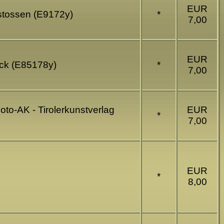
EUR
estossen (E9172y)
*
7,00
EUR
uck (E85178y)
*
7,00
Foto-AK - Tirolerkunstverlag
EUR
*
7,00
EUR
*
8,00