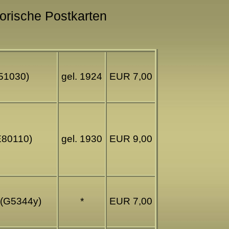
torische Postkarten
E51030)
gel. 1924
EUR 7,00
(E80110)
gel. 1930
EUR 9,00
z (G5344y)
*
EUR 7,00