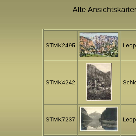
Alte Ansichtskarte
STMK2495
Leop
STMK4242
Schl
STMK7237
Leop