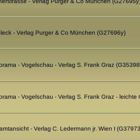
nerstrasse - Verlag Purger & Co München (G27695y
hleck - Verlag Purger & Co München (G27696y)
orama - Vogelschau - Verlag S. Frank Graz (G35398
rama - Vogelschau - Verlag S. Frank Graz - leich
mtansicht - Verlag C. Ledermann jr. Wien I (G37973