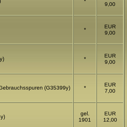
)
*
9,00
EUR
*
9,00
EUR
y)
*
9,00
EUR
te Gebrauchsspuren (G35399y)
*
7,00
gel.
EUR
y)
1901
12,00