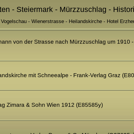
ten - Steiermark - Mürzzuschlag - Histo
Vogelschau - Wienerstrasse - Heilandskirche - Hotel Erzh
hann von der Strasse nach Mürzzuschlag um 1910 -
andskirche mit Schneealpe - Frank-Verlag Graz (E8
lag Zimara & Sohn Wien 1912 (E85585y)