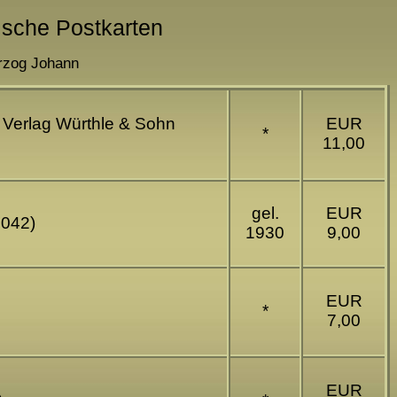
rische Postkarten
erzog Johann
 Verlag Würthle & Sohn
EUR
*
11,00
gel.
EUR
0042)
1930
9,00
EUR
*
7,00
EUR