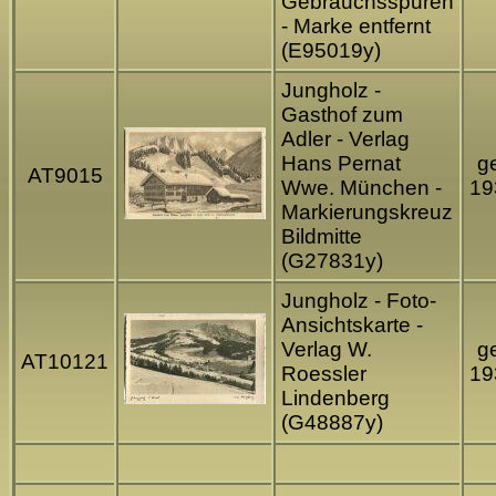
Gebrauchsspuren
- Marke entfernt
(E95019y)
Jungholz -
Gasthof zum
Adler - Verlag
Hans Pernat
ge
AT9015
Wwe. München -
19
Markierungskreuz
Bildmitte
(G27831y)
Jungholz - Foto-
Ansichtskarte -
Verlag W.
ge
AT10121
Roessler
19
Lindenberg
(G48887y)