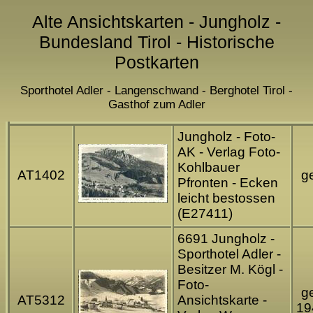
Alte Ansichtskarten - Jungholz -
Bundesland Tirol - Historische
Postkarten
Sporthotel Adler - Langenschwand - Berghotel Tirol -
Gasthof zum Adler
Jungholz - Foto-
AK - Verlag Foto-
Kohlbauer
AT1402
ge
Pfronten - Ecken
leicht bestossen
(E27411)
6691 Jungholz -
Sporthotel Adler -
Besitzer M. Kögl -
Foto-
ge
AT5312
Ansichtskarte -
19