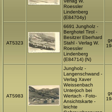
Verlag W.
Roessler
Lindenberg
(E84704y)
6691 Jungholz -
Berghotel Tirol -
Besitzer Eberhard
ge
AT5323
Stahl - Verlag W.
19
Roessler
Lindenberg
(E84714) (N)
Jungholz -
Langenschwand -
Verlag Xaver
Weissenbach
Unterjoch bei
ge
AT5983
Wertach - Foto-
19
Ansichtskarte -
leichte