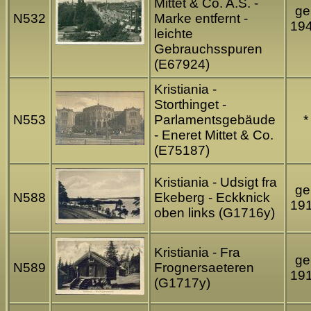
Mittet & Co. A.S. -
gel
N532
Marke entfernt -
19
leichte
Gebrauchsspuren
(E67924)
Kristiania -
Storthinget -
N553
Parlamentsgebäude
*
- Eneret Mittet & Co.
(E75187)
Kristiania - Udsigt fra
gel
N588
Ekeberg - Eckknick
19
oben links (G1716y)
Kristiania - Fra
gel
N589
Frognersaeteren
19
(G1717y)