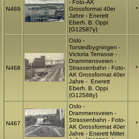
- Foto-AK
N469
Grossformat 40er
*
Jahre - Enerett
Eberh. B. Oppi
(G12587y)
Oslo -
Torstedbygningen -
Victoria Terrasse -
Drammensveien -
N468
Strassenbahn - Foto-
*
AK Grossformat 40er
Jahre - Enerett
Eberh. B. Oppi
(G12588y)
Oslo -
Drammensveien -
Strassenbahn - Foto-
N467
*
AK Grossformat 40er
Jahre - Enerett Mittet