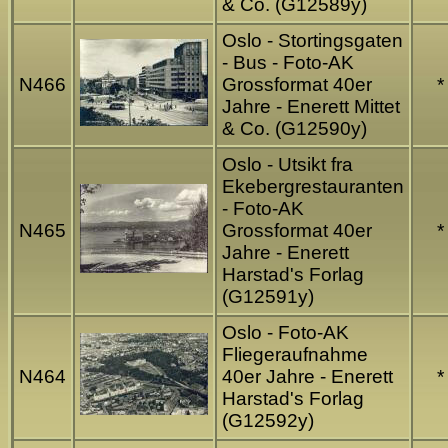
& Co. (G12589y)
Oslo - Stortingsgaten
- Bus - Foto-AK
N466
Grossformat 40er
*
Jahre - Enerett Mittet
& Co. (G12590y)
Oslo - Utsikt fra
Ekebergrestauranten
- Foto-AK
N465
Grossformat 40er
*
Jahre - Enerett
Harstad's Forlag
(G12591y)
Oslo - Foto-AK
Fliegeraufnahme
N464
40er Jahre - Enerett
*
Harstad's Forlag
(G12592y)