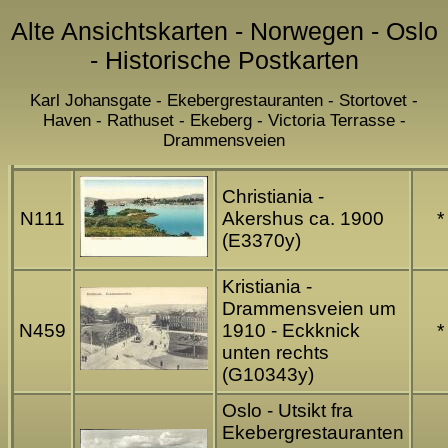
Alte Ansichtskarten - Norwegen - Oslo
- Historische Postkarten
Karl Johansgate - Ekebergrestauranten - Stortovet -
Haven - Rathuset - Ekeberg - Victoria Terrasse -
Drammensveien
Christiania -
N111
Akershus ca. 1900
*
(E3370y)
Kristiania -
Drammensveien um
N459
1910 - Eckknick
*
unten rechts
(G10343y)
Oslo - Utsikt fra
Ekebergrestauranten