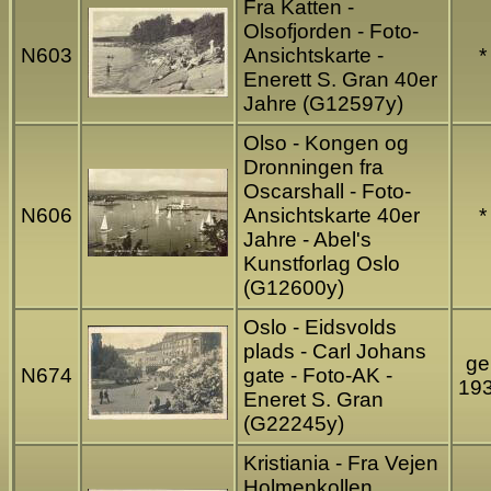
Fra Katten -
Olsofjorden - Foto-
N603
Ansichtskarte -
*
Enerett S. Gran 40er
Jahre (G12597y)
Olso - Kongen og
Dronningen fra
Oscarshall - Foto-
N606
Ansichtskarte 40er
*
Jahre - Abel's
Kunstforlag Oslo
(G12600y)
Oslo - Eidsvolds
plads - Carl Johans
gel
N674
gate - Foto-AK -
19
Eneret S. Gran
(G22245y)
Kristiania - Fra Vejen
Holmenkollen