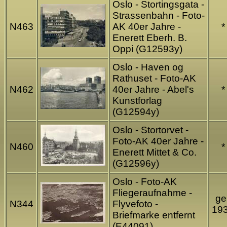
Oslo - Stortingsgata -
Strassenbahn - Foto-
N463
AK 40er Jahre -
*
Enerett Eberh. B.
Oppi (G12593y)
Oslo - Haven og
Rathuset - Foto-AK
N462
40er Jahre - Abel's
*
Kunstforlag
(G12594y)
Oslo - Stortorvet -
Foto-AK 40er Jahre -
N460
*
Enerett Mittet & Co.
(G12596y)
Oslo - Foto-AK
Fliegeraufnahme -
gel
N344
Flyvefoto -
19
Briefmarke entfernt
(E44091)