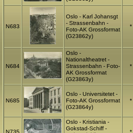
Oslo - Karl Johansgt
- Strassenbahn -
N683
*
Foto-AK Grossformat
(G23862y)
Oslo -
Nationaltheatret -
N684
Strassenbahn - Foto-
*
AK Grossformat
(G23863y)
Oslo - Universitetet -
N685
Foto-AK Grossformat
*
(G23864y)
Oslo - Kristiania -
Gokstad-Schiff -
N735
*