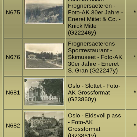
Frognersaeteren -
N675
Foto-AK 30er Jahre -
*
Eneret Mittet & Co. -
Knick Mitte
(G22246y)
Frognersaeterens -
Sportrestaurant -
N676
Skimuseet - Foto-AK
*
30er Jahre - Eneret
S. Gran (G22247y)
Oslo - Slottet - Foto-
N681
AK Grossformat
*
(G23860y)
Oslo - Eidsvoll plass
- Foto-AK
N682
*
Grossformat
(G23861y)